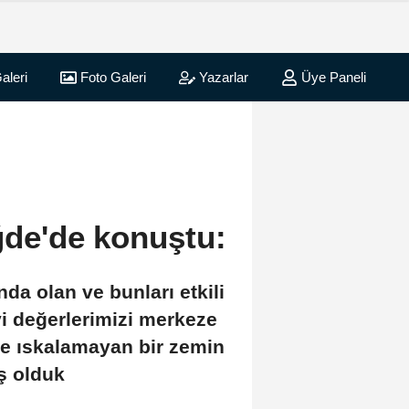
aleri
Foto Galeri
Yazarlar
Üye Paneli
ğde'de konuştu:
da olan ve bunları etkili
evi değerlerimizi merkeze
de ıskalamayan bir zemin
ş olduk