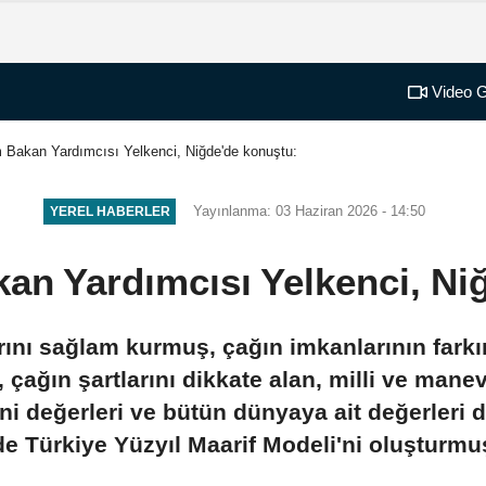
Video G
im Bakan Yardımcısı Yelkenci, Niğde'de konuştu:
Yayınlanma: 03 Haziran 2026 - 14:50
YEREL HABERLER
akan Yardımcısı Yelkenci, Ni
rını sağlam kurmuş, çağın imkanlarının farkın
, çağın şartlarını dikkate alan, milli ve man
ni değerleri ve bütün dünyaya ait değerleri 
de Türkiye Yüzyıl Maarif Modeli'ni oluşturmu