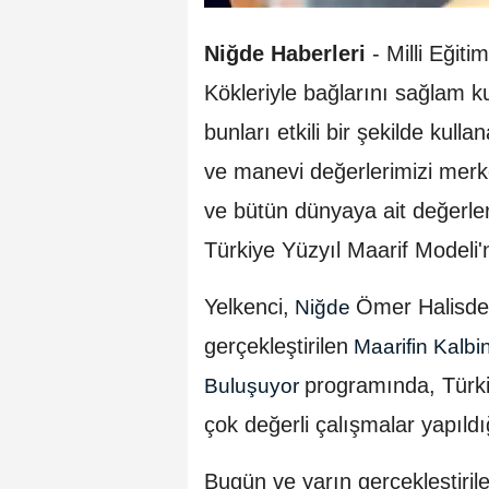
Niğde Haberleri
- Milli Eğit
Kökleriyle bağlarını sağlam k
bunları etkili bir şekilde kulla
ve manevi değerlerimizi merk
ve bütün dünyaya ait değerle
Türkiye Yüzyıl Maarif Modeli'
Yelkenci,
Ömer Halisdem
Niğde
gerçekleştirilen
Maarifin Kalb
programında, Türkiy
Buluşuyor
çok değerli çalışmalar yapıldı
Bugün ve yarın gerçekleştiril