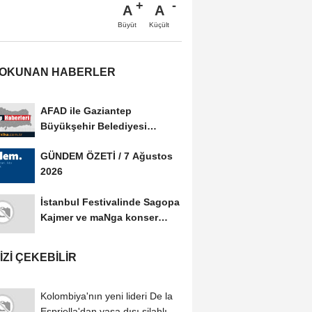
A
A
Büyüt
Küçült
 OKUNAN HABERLER
AFAD ile Gaziantep
Büyükşehir Belediyesi
arasında Afet Farkındalık...
GÜNDEM ÖZETİ / 7 Ağustos
2026
İstanbul Festivalinde Sagopa
Kajmer ve maNga konser
verdi
IZI ÇEKEBILIR
Kolombiya'nın yeni lideri De la
Espriella'dan yasa dışı silahlı