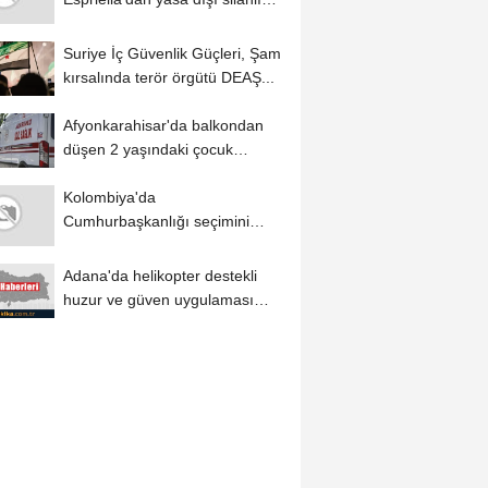
gruplarla...
Suriye İç Güvenlik Güçleri, Şam
kırsalında terör örgütü DEAŞ...
Afyonkarahisar'da balkondan
düşen 2 yaşındaki çocuk
yaralandı
Kolombiya'da
Cumhurbaşkanlığı seçimini
kazanan Abelardo de la
Espriella...
Adana'da helikopter destekli
huzur ve güven uygulaması
yapıldı