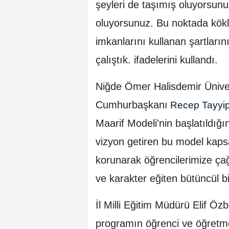
şeyleri de taşımış oluyorsunu
oluyorsunuz. Bu noktada kökle
imkanlarını kullanan şartları
çalıştık. ifadelerini kullandı.
Niğde Ömer Halisdemir Üniver
Cumhurbaşkanı
Recep Tayyi
Maarif Modeli'nin başlatıldığı
vizyon getiren bu model kaps
korunarak öğrencilerimize çağ
ve karakter eğiten bütüncül b
İl Milli Eğitim Müdürü Elif Ö
programın öğrenci ve öğretme