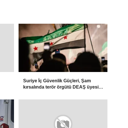
Suriye İç Güvenlik Güçleri, Şam
kırsalında terör örgütü DEAŞ üyesi 2
kişiyi etkisiz hale getirdi