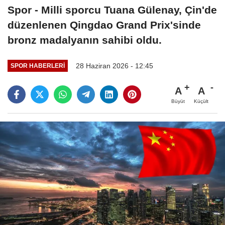
Spor - Milli sporcu Tuana Gülenay, Çin'de
düzenlenen Qingdao Grand Prix'sinde
bronz madalyanın sahibi oldu.
28 Haziran 2026 - 12:45
SPOR HABERLERI
A
A
Büyüt
Küçült