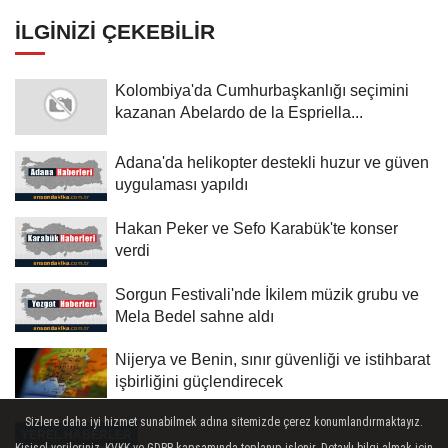
İLGINIZI ÇEKEBILIR
Kolombiya'da Cumhurbaşkanlığı seçimini
kazanan Abelardo de la Espriella...
Adana'da helikopter destekli huzur ve güven
uygulaması yapıldı
Hakan Peker ve Sefo Karabük'te konser
verdi
Sorgun Festivali'nde İkilem müzik grubu ve
Mela Bedel sahne aldı
Nijerya ve Benin, sınır güvenliği ve istihbarat
işbirliğini güçlendirecek
Sizlere daha iyi hizmet sunabilmek adına sitemizde çerez konumlandırmaktayız.
YEREL HABERLER
Kişisel verileriniz, KVKK ve GDPR kapsamında toplanıp işlenir. Detaylı bilgi almak için