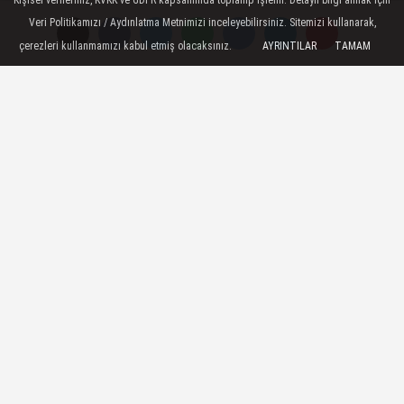
Yayınlanma: 22 Mayıs 2026 - 13:20
Veri Politikamızı / Aydınlatma Metnimizi inceleyebilirsiniz. Sitemizi kullanarak,
çerezleri kullanmamızı kabul etmiş olacaksınız.
AYRINTILAR
TAMAM
Ankara'daki Esenboğa Havalimanı
Metro Hattı'nın yapım ihalesi 30
Haziran'da yapılacak
Ankara - Ulaştırma ve Altyapı Bakanı
Abdulkadir Uraloğlu: - İhale sürecinin
ardından yer teslimini yaparak şantiye
kurulumuna başlayacağız - YHT Gar'dan
Esenboğa Havalimanı'na kadar
aktarmasız, hızlı ve konforlu ulaşım
imkanı sağlanacak
22 Mayıs 2026 - 13:20
YEREL HABERLER