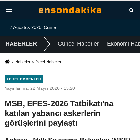
7 Ağustos 2026, Cuma
HABERLER
Güncel Haberler
Ekonomi Habe
Haberler
Yerel Haberler
YEREL HABERLER
Yayınlanma: 22 Mayıs 2026 - 13:20
MSB, EFES-2026 Tatbikatı'na
katılan yabancı askerlerin
görüşlerini paylaştı
Ankara - Milli Savunma Bakanlığı (MSB),