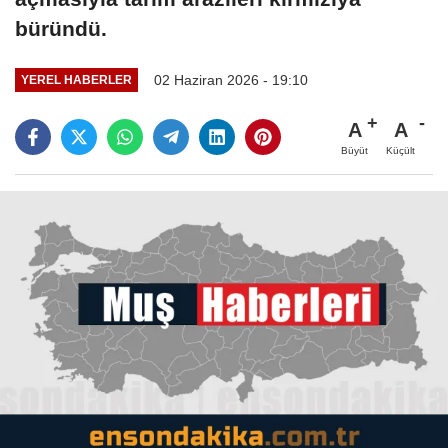
büründü.
02 Haziran 2026 - 19:10
YEREL HABERLER
A
A
Büyüt
Küçült