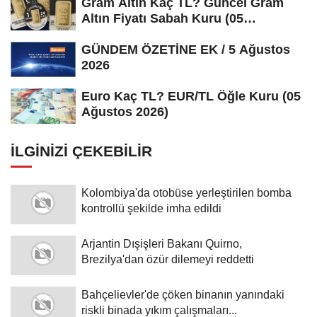
Gram Altın Kaç TL? Güncel Gram
Altın Fiyatı Sabah Kuru (05
Ağustos...
GÜNDEM ÖZETİNE EK / 5 Ağustos
2026
Euro Kaç TL? EUR/TL Öğle Kuru (05
Ağustos 2026)
İLGINIZI ÇEKEBILIR
Kolombiya'da otobüse yerleştirilen bomba
kontrollü şekilde imha edildi
Arjantin Dışişleri Bakanı Quirno,
Brezilya'dan özür dilemeyi reddetti
Bahçelievler'de çöken binanın yanındaki
riskli binada yıkım çalışmaları...