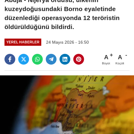
kuzeydoğusundaki Borno eyaletinde
düzenlediği operasyonda 12 teröristin
öldürüldüğünü bildirdi.
24 Mayıs 2026 - 16:50
YEREL HABERLER
A
A
Büyüt
Küçült