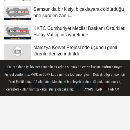
Samsun'da bir kişiyi bıçaklayarak öldürdüğü
öne sürülen zanlı...
KKTC Cumhuriyet Meclisi Başkanı Öztürkler,
Hatay Valiliğini ziyaretinde...
Malezya Korvet Projesi'nde üçüncü gemi
törenle denize indirildi
Sizlere daha iyi hizmet sunabilmek adına sitemizde çerez konumlandırmaktayız.
YEREL HABERLER
Kişisel verileriniz, KVKK ve GDPR kapsamında toplanıp işlenir. Detaylı bilgi almak için
Yayınlanma: 24 Mayıs 2026 - 16:45
Veri Politikamızı / Aydınlatma Metnimizi inceleyebilirsiniz. Sitemizi kullanarak,
çerezleri kullanmamızı kabul etmiş olacaksınız.
AYRINTILAR
TAMAM
Teşkilat dizisi oyuncuları
Etnospor'da hayranlarıyla buluştu
İstanbul - Buçe Buse Kahraman: -
Yaptığımız işin bu şekilde karşılık