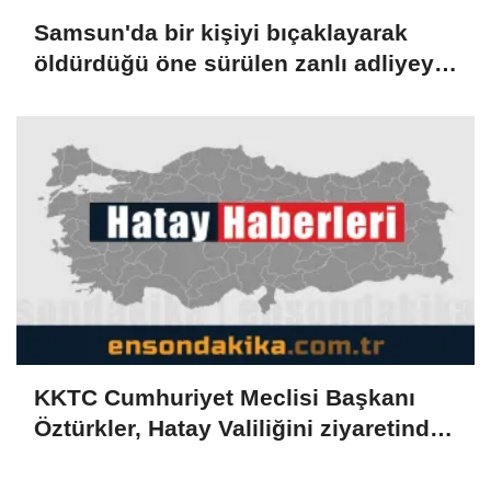
Samsun'da bir kişiyi bıçaklayarak
öldürdüğü öne sürülen zanlı adliyeye
sevk edildi
KKTC Cumhuriyet Meclisi Başkanı
Öztürkler, Hatay Valiliğini ziyaretinde
konuştu