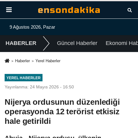
9 Ağustos 2026, Pazar
HABERLER
Güncel Haberler
Ekonomi Habe
Haberler
Yerel Haberler
YEREL HABERLER
Yayınlanma: 24 Mayıs 2026 - 16:50
Nijerya ordusunun düzenlediği
operasyonda 12 terörist etkisiz
hale getirildi
Abuja - Nijerya ordusu, ülkenin