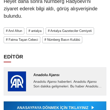
Heyet daha sonra Nürnberg Radyoevi'ni
ziyaret ederek bilgi aldı, görüş alışverişinde
bulundu.
# Anıl Altun
# antalya
# Antalya Gazeteciler Cemiyeti
# Fatma Taşan Cebeci
# Nürnberg Basın Kulübü
EDİTÖR
Anadolu Ajansı
Anadolu Ajansı haberleri. Anadolu Ajansı
Son dakika gelişmeleri. Bu haber Anadolu
Ajansı tarafından servis edilmiştir. Anadolu
Ajansı tarafından...
ANASAYFAYA DÖNMEK İÇİN TIKLAYINIZ