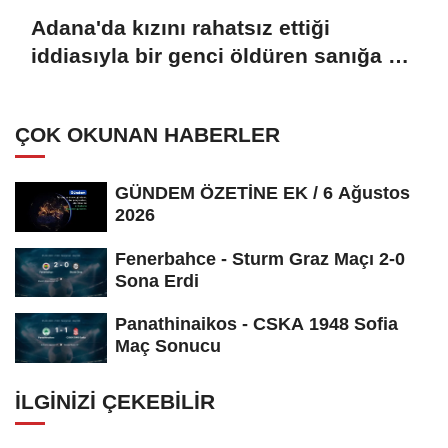
Adana'da kızını rahatsız ettiği
iddiasıyla bir genci öldüren sanığa 15
yıl hapis cezası verildi
ÇOK OKUNAN HABERLER
GÜNDEM ÖZETİNE EK / 6 Ağustos
2026
Fenerbahce - Sturm Graz Maçı 2-0
Sona Erdi
Panathinaikos - CSKA 1948 Sofia
Maç Sonucu
İLGINIZI ÇEKEBILIR