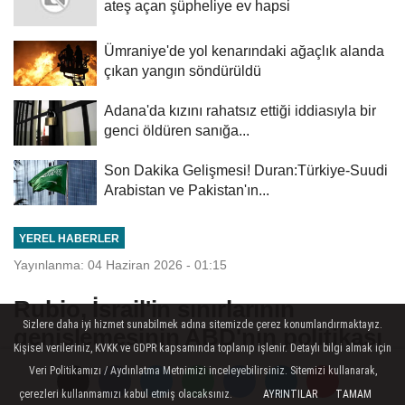
ateş açan şüpheliye ev hapsi
Ümraniye'de yol kenarındaki ağaçlık alanda
çıkan yangın söndürüldü
Adana'da kızını rahatsız ettiği iddiasıyla bir
genci öldüren sanığa...
Son Dakika Gelişmesi! Duran:Türkiye-Suudi
Arabistan ve Pakistan'ın...
YEREL HABERLER
Yayınlanma: 04 Haziran 2026 - 01:15
Rubio, İsrail'in sınırlarının
Sizlere daha iyi hizmet sunabilmek adına sitemizde çerez konumlandırmaktayız.
genişlemesinin ABD'nin politikası
Kişisel verileriniz, KVKK ve GDPR kapsamında toplanıp işlenir. Detaylı bilgi almak için
olmadığını belirtti
Veri Politikamızı / Aydınlatma Metnimizi inceleyebilirsiniz. Sitemizi kullanarak,
çerezleri kullanmamızı kabul etmiş olacaksınız.
AYRINTILAR
TAMAM