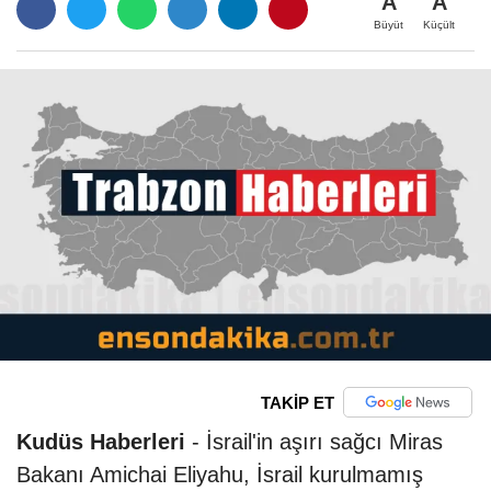
A
A
Büyüt
Küçült
TAKİP ET
Kudüs Haberleri
- İsrail'in aşırı sağcı Miras
Bakanı Amichai Eliyahu, İsrail kurulmamış