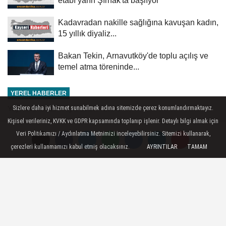
Kadavradan nakille sağlığına kavuşan kadın,
15 yıllık diyaliz...
Bakan Tekin, Arnavutköy'de toplu açılış ve
temel atma töreninde...
YEREL HABERLER
Yayınlanma: 20 Mayıs 2026 - 10:45
Sizlere daha iyi hizmet sunabilmek adına sitemizde çerez konumlandırmaktayız.
Kişisel verileriniz, KVKK ve GDPR kapsamında toplanıp işlenir. Detaylı bilgi almak için
HAK-İŞ Kayseri İl Başkanı
Veri Politikamızı / Aydınlatma Metnimizi inceleyebilirsiniz. Sitemizi kullanarak,
Navruz'dan Küresel Sumud
çerezleri kullanmamızı kabul etmiş olacaksınız.
AYRINTILAR
TAMAM
Filosu'na saldırıya ilişkin açıklama
Kayseri - HAK-İŞ Konfederasyonu İl
Başkanı ve HİZMET-İŞ Sendikası Kayseri
Şube Başkanı Yavuz Navruz, İsrail'in