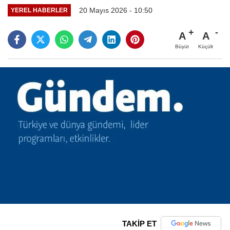
20 Mayıs 2026 - 10:50
YEREL HABERLER
A
A
Büyüt
Küçült
TAKİP ET