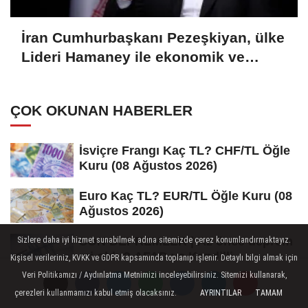
İran Cumhurbaşkanı Pezeşkiyan, ülke
Lideri Hamaney ile ekonomik ve
askeri konuları görüştü
ÇOK OKUNAN HABERLER
İsviçre Frangı Kaç TL? CHF/TL Öğle
Kuru (08 Ağustos 2026)
Euro Kaç TL? EUR/TL Öğle Kuru (08
Ağustos 2026)
SON DEPREMLER | Az önce deprem
Sizlere daha iyi hizmet sunabilmek adına sitemizde çerez konumlandırmaktayız.
mi oldu? AFAD ve Kandilli
Kişisel verileriniz, KVKK ve GDPR kapsamında toplanıp işlenir. Detaylı bilgi almak için
Rasathanesi...
Veri Politikamızı / Aydınlatma Metnimizi inceleyebilirsiniz. Sitemizi kullanarak,
İLGINIZI ÇEKEBILIR
çerezleri kullanmamızı kabul etmiş olacaksınız.
AYRINTILAR
TAMAM