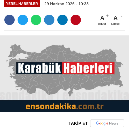
29 Haziran 2026 - 10:33
YEREL HABERLER
A
A
Büyüt
Küçült
TAKİP ET