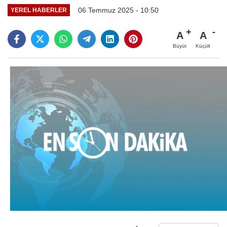
06 Temmuz 2025 - 10:50
YEREL HABERLER
A
A
Büyüt
Küçült