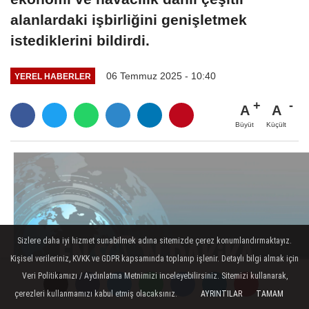
alanlardaki işbirliğini genişletmek
istediklerini bildirdi.
06 Temmuz 2025 - 10:40
YEREL HABERLER
A
A
Büyüt
Küçült
Sizlere daha iyi hizmet sunabilmek adına sitemizde çerez konumlandırmaktayız.
Kişisel verileriniz, KVKK ve GDPR kapsamında toplanıp işlenir. Detaylı bilgi almak için
Veri Politikamızı / Aydınlatma Metnimizi inceleyebilirsiniz. Sitemizi kullanarak,
çerezleri kullanmamızı kabul etmiş olacaksınız.
AYRINTILAR
TAMAM