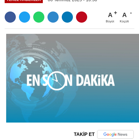
A
A
Büyüt
Küçült
TAKİP ET