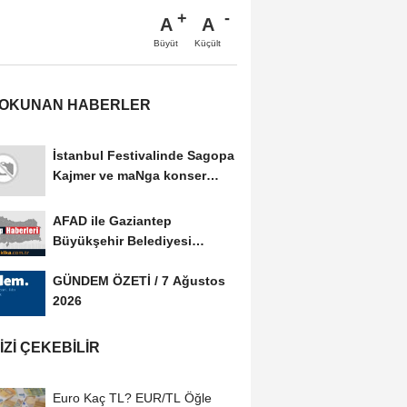
A
A
Büyüt
Küçült
 OKUNAN HABERLER
İstanbul Festivalinde Sagopa
Kajmer ve maNga konser
verdi
AFAD ile Gaziantep
Büyükşehir Belediyesi
arasında Afet Farkındalık...
GÜNDEM ÖZETİ / 7 Ağustos
2026
IZI ÇEKEBILIR
Euro Kaç TL? EUR/TL Öğle