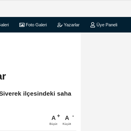
aleri
Foto Galeri
Yazarlar
Üye Paneli
ar
 Siverek ilçesindeki saha
A
A
Büyüt
Küçült