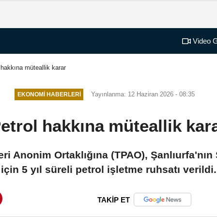
Video G
 hakkına müteallik karar
Yayınlanma: 12 Haziran 2026 - 08:35
EKONOMI HABERLERI
etrol hakkına müteallik kar
eri Anonim Ortaklığına (TPAO), Şanlıurfa'nın
için 5 yıl süreli petrol işletme ruhsatı verildi.
TAKİP ET