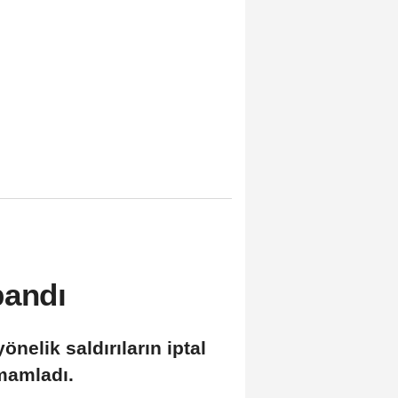
pandı
elik saldırıların iptal
mamladı.