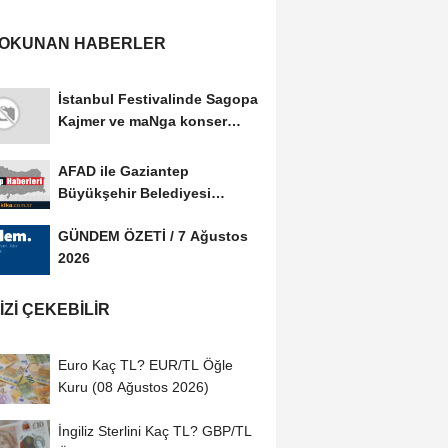
 OKUNAN HABERLER
İstanbul Festivalinde Sagopa
Kajmer ve maNga konser
verdi
AFAD ile Gaziantep
Büyükşehir Belediyesi
arasında Afet Farkındalık...
GÜNDEM ÖZETİ / 7 Ağustos
2026
IZI ÇEKEBILIR
Euro Kaç TL? EUR/TL Öğle
Kuru (08 Ağustos 2026)
İngiliz Sterlini Kaç TL? GBP/TL