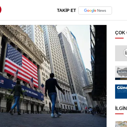
TAKİP ET
ÇOK
İLGIN