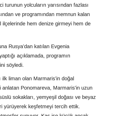
nci turunun yolcuların yarısından fazlası
asından ve programından memnun kalan
hil ilçelerinde hem denize girmeyi hem de
uruna Rusya'dan katılan Evgenia
yaptığı açıklamada, programın
ini söyledi.
 ilk liman olan Marmaris'in doğal
rini anlatan Ponomareva, Marmaris'in uzun
e süslü sokakları, yemyeşil doğası ve beyaz
ri yürüyerek keşfetmeyi tercih ettik.
atmosfer sunuyor. Kaş ise küçük ancak