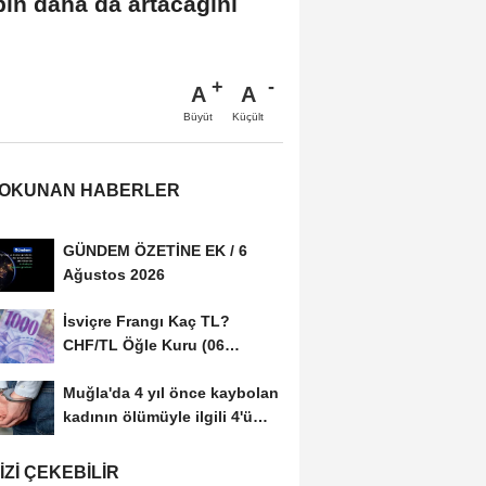
bin daha da artacağını
A
A
Büyüt
Küçült
 OKUNAN HABERLER
GÜNDEM ÖZETİNE EK / 6
Ağustos 2026
İsviçre Frangı Kaç TL?
CHF/TL Öğle Kuru (06
Ağustos 2026)
Muğla'da 4 yıl önce kaybolan
kadının ölümüyle ilgili 4'ü
tutuklu...
IZI ÇEKEBILIR