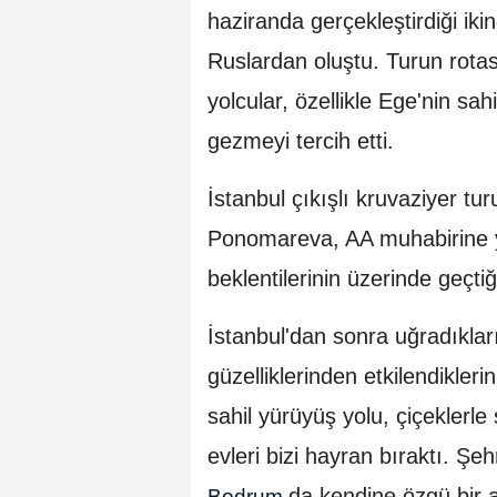
haziranda gerçekleştirdiği iki
Ruslardan oluştu. Turun rot
yolcular, özellikle Ege'nin sa
gezmeyi tercih etti.
İstanbul çıkışlı kruvaziyer t
Ponomareva, AA muhabirine 
beklentilerinin üzerinde geçtiğ
İstanbul'dan sonra uğradıkları
güzelliklerinden etkilendikle
sahil yürüyüş yolu, çiçeklerl
evleri bizi hayran bıraktı. Şeh
da kendine özgü bir 
Bodrum