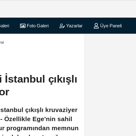
aleri
Foto Galeri
Yazarlar
Üye Paneli
yor
 İstanbul çıkışlı
or
İstanbul çıkışlı kruvaziyer
 - Özellikle Ege'nin sahil
r tur programından memnun