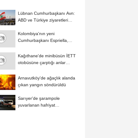
Lübnan Cumhurbaşkanı Avn:
ABD ve Türkiye ziyaretleri
oldukça olumlu...
Kolombiya'nın yeni
Cumhurbaşkanı Espriella,
yoğun güvenlik önlemleri...
Kağıthane'de minibüsün İETT
otobüsüne çarptığı anlar
kamerada
Arnavutköy'de ağaçlık alanda
çıkan yangın söndürüldü
Sarıyer'de şarampole
yuvarlanan hafriyat
kamyonunun sürücüsü
yaralandı