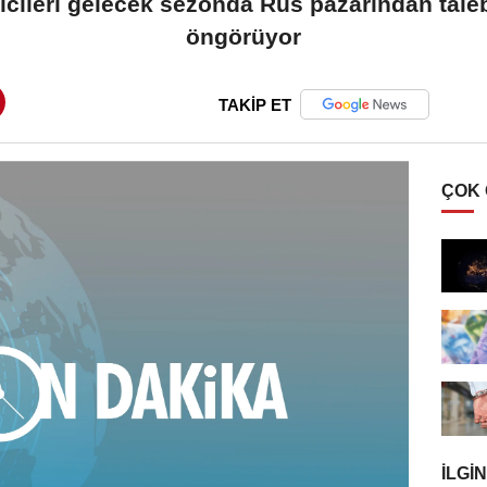
ilcileri gelecek sezonda Rus pazarından tale
öngörüyor
TAKİP ET
ÇOK
İLGIN