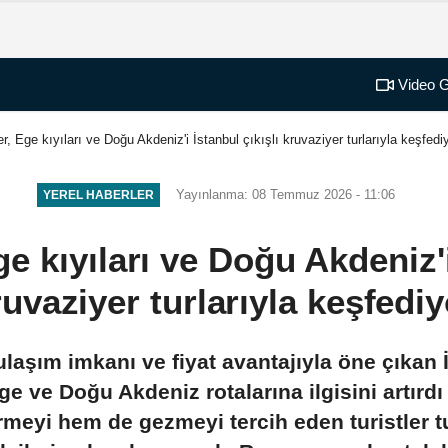
Video G
er, Ege kıyıları ve Doğu Akdeniz'i İstanbul çıkışlı kruvaziyer turlarıyla keşfedi
Yayınlanma: 08 Temmuz 2026 - 11:06
YEREL HABERLER
ge kıyıları ve Doğu Akdeniz'i
ruvaziyer turlarıyla keşfediy
 ulaşım imkanı ve fiyat avantajıyla öne çıkan 
Ege ve Doğu Akdeniz rotalarına ilgisini artırdı
irmeyi hem de gezmeyi tercih eden turistle