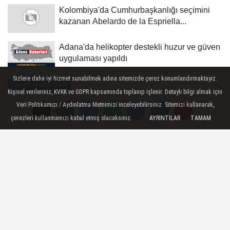
Kolombiya'da Cumhurbaşkanlığı seçimini
kazanan Abelardo de la Espriella...
Adana'da helikopter destekli huzur ve güven
uygulaması yapıldı
Sizlere daha iyi hizmet sunabilmek adına sitemizde çerez konumlandırmaktayız.
YEREL HABERLER
Kişisel verileriniz, KVKK ve GDPR kapsamında toplanıp işlenir. Detaylı bilgi almak için
Yayınlanma: 28 Haziran 2026 - 13:18
Veri Politikamızı / Aydınlatma Metnimizi inceleyebilirsiniz. Sitemizi kullanarak,
çerezleri kullanmamızı kabul etmiş olacaksınız.
AYRINTILAR
TAMAM
250 motosikletli Çanakkale'de
buluştu
Çanakkale - Osmanlı Motosiklet Derneği
üyeleri, Gelibolu Yarımadası'ndaki
şehitlik ve anıtlar ile kent merkezinin
tarihi ve turistik mekanlarını ziyaret etti