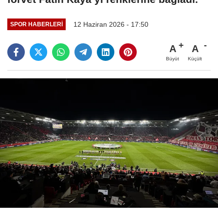
12 Haziran 2026 - 17:50
SPOR HABERLERI
A
A
Büyüt
Küçült