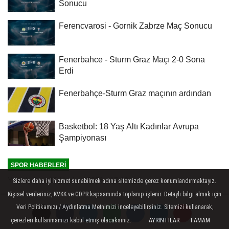
Sonucu
Ferencvarosi - Gornik Zabrze Maç Sonucu
Fenerbahce - Sturm Graz Maçı 2-0 Sona
Erdi
Fenerbahçe-Sturm Graz maçının ardından
Basketbol: 18 Yaş Altı Kadınlar Avrupa
Şampiyonası
SPOR HABERLERI
Yayınlanma: 12 Haziran 2026 - 17:20
Sizlere daha iyi hizmet sunabilmek adına sitemizde çerez konumlandırmaktayız.
Kişisel verileriniz, KVKK ve GDPR kapsamında toplanıp işlenir. Detaylı bilgi almak için
Zeynep Sönmez, Rosmalen
Veri Politikamızı / Aydınlatma Metnimizi inceleyebilirsiniz. Sitemizi kullanarak,
Şampiyonası'na çeyrek finalde
çerezleri kullanmamızı kabul etmiş olacaksınız.
AYRINTILAR
TAMAM