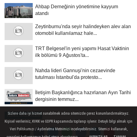
Ahbap Derneğinin yönetimine kayyum
atandı
Zeytinburnu'nda seyir halindeyken alev alan
otomobil kullanılamaz hale...
TRT Belgesel'in yeni yapımı Hasat Vaktinin
ilk bölümü 9 Ağustos'ta...
Nahda lideri Gannuşi'nin cezaevinde
tutulması İstanbul'da protesto...
İletişim Başkanlığınca hazırlanan Ayın Tarihi
dergisinin temmuz...
Sizlere daha iyi hizmet sunabilmek adına sitemizde çerez konumlandırmaktayız.
YEREL HABERLER
Kişisel verileriniz, KVKK ve GDPR kapsamında toplanıp işlenir. Detaylı bilgi almak için
Yayınlanma: 02 Haziran 2026 - 20:40
Veri Politikamızı / Aydınlatma Metnimizi inceleyebilirsiniz. Sitemizi kullanarak,
çerezleri kullanmamızı kabul etmiş olacaksınız.