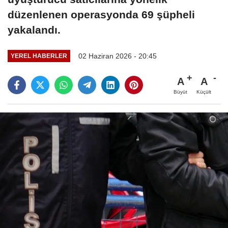
düzenlenen operasyonda 69 şüpheli
yakalandı.
02 Haziran 2026 - 20:45
YEREL HABERLER
A
A
Büyüt
Küçült