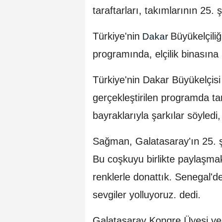
taraftarları, takımlarının 25.
Türkiye'nin
Büyükelçili
Dakar
programında, elçilik binasına
Türkiye'nin Dakar Büyükelçis
gerçekleştirilen programda tar
bayraklarıyla şarkılar söyledi,
Sağman, Galatasaray'ın 25. ş
Bu coşkuyu birlikte paylaşmak
renklerle donattık. Senegal'
sevgiler yolluyoruz. dedi.
Galatasaray Kongre Üyesi ve 