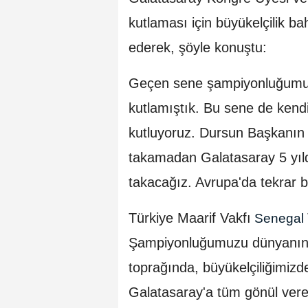
kutlaması için büyükelçilik 
ederek, şöyle konuştu:
Geçen sene şampiyonluğumuz
kutlamıştık. Bu sene de kendi
kutluyoruz. Dursun Başkanın d
takamadan Galatasaray 5 yıldız
takacağız. Avrupa'da tekrar b
Türkiye Maarif Vakfı
Senegal
Şampiyonluğumuzu dünyanın b
toprağında, büyükelçiliğimizd
Galatasaray'a tüm gönül veren