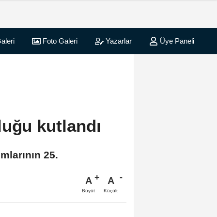
aleri
Foto Galeri
Yazarlar
Üye Paneli
luğu kutlandı
ımlarının 25.
A
A
Büyüt
Küçült