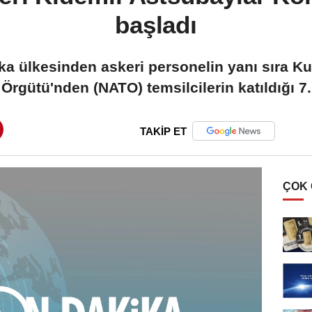
başladı
ika ülkesinden askeri personelin yanı sıra K
Örgütü'nden (NATO) temsilcilerin katıldığı 7.
TAKİP ET
ÇOK