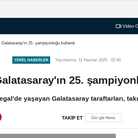
Video G
 Galatasaray'ın 25. şampiyonluğu kutlandı
Yayınlanma: 11 Haziran 2025 - 02:40
YEREL HABERLER
alatasaray'ın 25. şampiyon
gal'de yaşayan Galatasaray taraftarları, tak
TAKİP ET