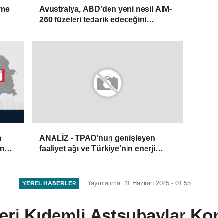
eme
Avustralya, ABD'den yeni nesil AIM-
260 füzeleri tedarik edeceğini
duyurdu
m
ANALİZ - TPAO'nun genişleyen
im
faaliyet ağı ve Türkiye'nin enerji
ldı:
stratejisi
Yayınlanma: 11 Haziran 2025 - 01:55
YEREL HABERLER
leri Kıdemli Astsubaylar Ko