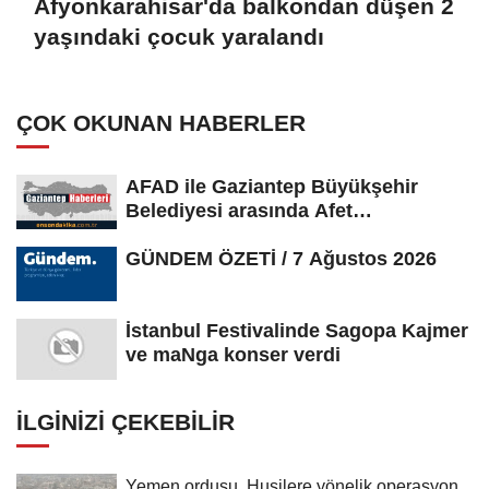
Afyonkarahisar'da balkondan düşen 2
yaşındaki çocuk yaralandı
ÇOK OKUNAN HABERLER
AFAD ile Gaziantep Büyükşehir
Belediyesi arasında Afet
Farkındalık...
GÜNDEM ÖZETİ / 7 Ağustos 2026
İstanbul Festivalinde Sagopa Kajmer
ve maNga konser verdi
İLGINIZI ÇEKEBILIR
Yemen ordusu, Husilere yönelik operasyon