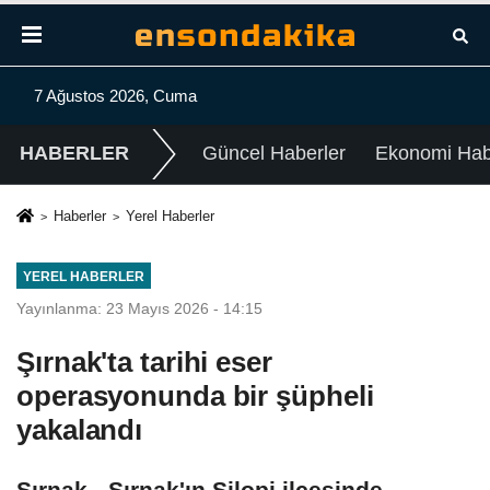
7 Ağustos 2026, Cuma
HABERLER
Güncel Haberler
Ekonomi Habe
Haberler
Yerel Haberler
YEREL HABERLER
Yayınlanma: 23 Mayıs 2026 - 14:15
Şırnak'ta tarihi eser
operasyonunda bir şüpheli
yakalandı
Şırnak - Şırnak'ın Silopi ilçesinde