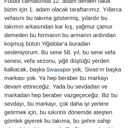
Futbol camiasında 12. adam denilen fakat
bizim için 1. adam olacak taraftarımız. Yıllarca
vefasını bu takıma göstermiş, yılardır bu
takımın arkasından kar kış, yağmur çamur
demeden bu formanın bu armanın ardından
koşmuş bütün Yiğidolar'a buradan
sesleniyorum. Bu sene 58. yıl, bu sene vefa
senesi, vefa sezonu, yiğit düştüğü yerden
kalkacak, başka
yok, Sivas'ın başka
Sivasspor
markası yok. Ya hep beraber bu markayı
devam ettireceğiz. Yada bu sevdadan ve
markadan hep beraber vazgeçeceğiz. Biz bu
sevdayı, bu markayı, çok daha iyi yerlere
getirmek için, bu sıkıntılı dönemde ateşten
gömlek giyerek bu takıma, bu şehre sahip