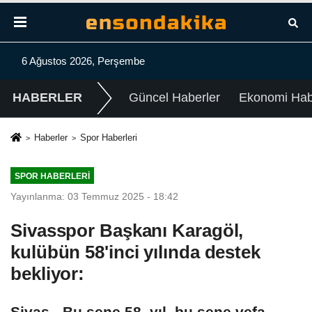
6 Ağustos 2026, Perşembe
HABERLER
Güncel Haberler
Ekonomi Habe
Haberler
Spor Haberleri
SPOR HABERLERI
Yayınlanma: 03 Temmuz 2025 - 18:42
Sivasspor Başkanı Karagöl,
kulübün 58'inci yılında destek
bekliyor:
Sivas - Bu sene 58. yıl, bu sene vefa