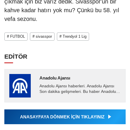
çıkmak için biz varız dedik. Sivasspor'un bir
kahve kadar hatırı yok mu? Çünkü bu 58. yıl
vefa sezonu.
# FUTBOL
# sivasspor
# Trendyol 1 Lig
EDİTÖR
Anadolu Ajansı
Anadolu Ajansı haberleri. Anadolu Ajansı
Son dakika gelişmeleri. Bu haber Anadolu
Ajansı tarafından servis edilmiştir. Anadolu
Ajansı tarafından...
ANASAYFAYA DÖNMEK İÇİN TIKLAYINIZ