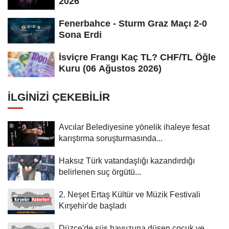
2026
Fenerbahce - Sturm Graz Maçı 2-0
Sona Erdi
İsviçre Frangı Kaç TL? CHF/TL Öğle
Kuru (06 Ağustos 2026)
İLGINIZI ÇEKEBILIR
Avcılar Belediyesine yönelik ihaleye fesat
karıştırma soruşturmasında...
Haksız Türk vatandaşlığı kazandırdığı
belirlenen suç örgütü...
2. Neşet Ertaş Kültür ve Müzik Festivali
Kırşehir'de başladı
Düzce'de süs havuzuna düşen çocuk ve