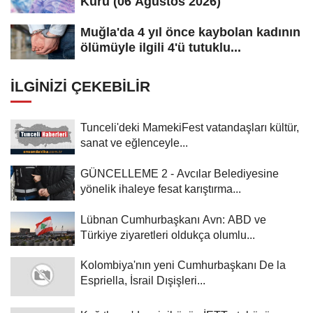
Kuru (06 Ağustos 2026)
Muğla'da 4 yıl önce kaybolan kadının
ölümüyle ilgili 4'ü tutuklu...
İLGINIZI ÇEKEBILIR
Tunceli'deki MamekiFest vatandaşları kültür,
sanat ve eğlenceyle...
GÜNCELLEME 2 - Avcılar Belediyesine
yönelik ihaleye fesat karıştırma...
Lübnan Cumhurbaşkanı Avn: ABD ve
Türkiye ziyaretleri oldukça olumlu...
Kolombiya'nın yeni Cumhurbaşkanı De la
Espriella, İsrail Dışişleri...