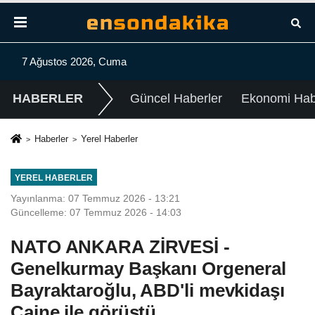
7 Ağustos 2026, Cuma
HABERLER
Güncel Haberler
Ekonomi Habe
Haberler
Yerel Haberler
YEREL HABERLER
Yayınlanma: 07 Temmuz 2026 - 13:21
Güncelleme: 07 Temmuz 2026 - 14:03
NATO ANKARA ZİRVESİ -
Genelkurmay Başkanı Orgeneral
Bayraktaroğlu, ABD'li mevkidaşı
Caine ile görüştü