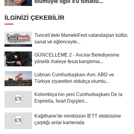
ölümüyle ilgili 4'ü tutuklu...
İLGINIZI ÇEKEBILIR
Tunceli'deki MamekiFest vatandaşları kültür,
sanat ve eğlenceyle...
GÜNCELLEME 2 - Avcılar Belediyesine
yönelik ihaleye fesat karıştırma...
Lübnan Cumhurbaşkanı Avn: ABD ve
Türkiye ziyaretleri oldukça olumlu...
Kolombiya'nın yeni Cumhurbaşkanı De la
Espriella, İsrail Dışişleri...
Kağıthane'de minibüsün İETT otobüsüne
çarptığı anlar kamerada