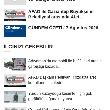
AFAD ile Gaziantep Büyükşehir
Belediyesi arasında Afet
Farkındalık...
GÜNDEM ÖZETİ / 7 Ağustos 2026
İLGINIZI ÇEKEBILIR
Adıyaman'da otomobil ile hafif ticari aracın
çarpıştığı kazada...
AFAD Başkanı Pehlivan, Yozgat'ta afet
konutlarını inceledi
Yurdun kuzeydoğu kesimleri için gök
gürültülü sağanak uyarısı
Cennet Cehennem Vadisi'nde Aile Kampı