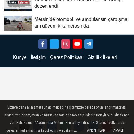
düzenlendi
Mersin'de otomobil ve ambulansın çarpışma
anı güvenlik kamerasında
Künye
İletişim
Çerez Politikası
Gizlilik İlkeleri
Sizlere daha iyi hizmet sunabilmek adına sitemizde çerez konumlandırmaktayız.
Kişisel verileriniz, KVKK ve GDPR kapsamında toplanıp işlenir. Detaylı bilgi almak için
Veri Politikamızı / Aydınlatma Metnimizi inceleyebilirsiniz. Sitemizi kullanarak,
çerezleri kullanmamızı kabul etmiş olacaksınız.
AYRINTILAR
TAMAM