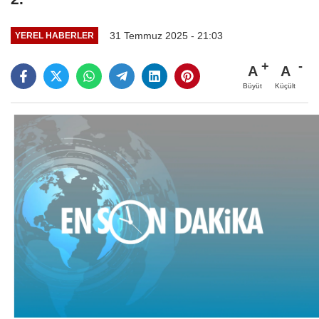
31 Temmuz 2025 - 21:03
YEREL HABERLER
A
A
Büyüt
Küçült