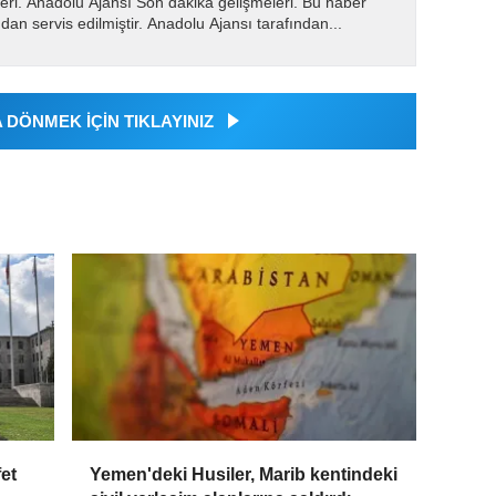
eri. Anadolu Ajansı Son dakika gelişmeleri. Bu haber
dan servis edilmiştir. Anadolu Ajansı tarafından...
DÖNMEK İÇİN TIKLAYINIZ
et
Yemen'deki Husiler, Marib kentindeki