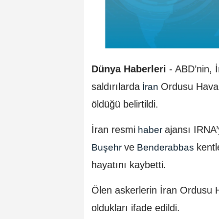
Dünya Haberleri
-
ABD’nin, İ
saldırılarda
Ordusu Hava v
İran
öldüğü belirtildi.
İran resmi
ajansı IRNA’
haber
ve
kentl
Buşehr
Benderabbas
hayatını kaybetti.
Ölen askerlerin İran Ordusu
oldukları ifade edildi.