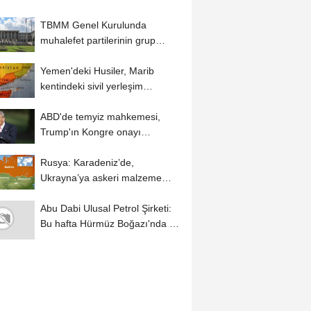
TBMM Genel Kurulunda
muhalefet partilerinin grup
önerileri kabul edilmedi
Yemen'deki Husiler, Marib
kentindeki sivil yerleşim
alanlarına saldırdı...
ABD'de temyiz mahkemesi,
Trump'ın Kongre onayı
olmadan Beyaz Saray’da...
Rusya: Karadeniz’de,
Ukrayna’ya askeri malzeme
taşıyan 2 kuru yük...
Abu Dabi Ulusal Petrol Şirketi:
Bu hafta Hürmüz Boğazı'nda 3
gemimiz...