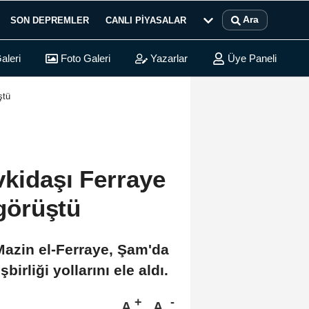
Ara
SON DEPREMLER
CANLI PIYASALAR
aleri
Foto Galeri
Yazarlar
Üye Paneli
ştü
vkidaşı Ferraye
 görüştü
 Mazin el-Ferraye, Şam'da
irliği yollarını ele aldı.
A
A