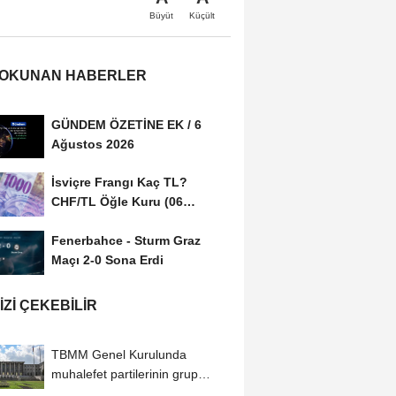
Büyüt
Küçült
 OKUNAN HABERLER
GÜNDEM ÖZETİNE EK / 6
Ağustos 2026
İsviçre Frangı Kaç TL?
CHF/TL Öğle Kuru (06
Ağustos 2026)
Fenerbahce - Sturm Graz
Maçı 2-0 Sona Erdi
IZI ÇEKEBILIR
TBMM Genel Kurulunda
muhalefet partilerinin grup
önerileri kabul edilmedi