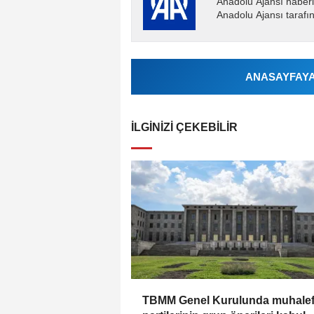
Anadolu Ajansı haberl
Anadolu Ajansı tarafın
ANASAYFAYA 
İLGINIZI ÇEKEBILIR
TBMM Genel Kurulunda muhalef