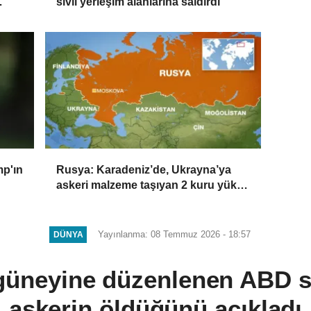
sivil yerleşim alanlarına saldırdı
p'ın
Rusya: Karadeniz’de, Ukrayna’ya
askeri malzeme taşıyan 2 kuru yük
gemisini vurduk
Yayınlanma: 08 Temmuz 2026 - 18:57
DÜNYA
 güneyine düzenlenen ABD sa
askerin öldüğünü açıkladı