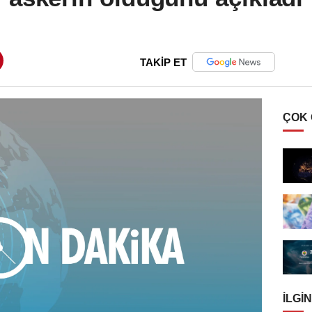
TAKİP ET
ÇOK
İLGIN