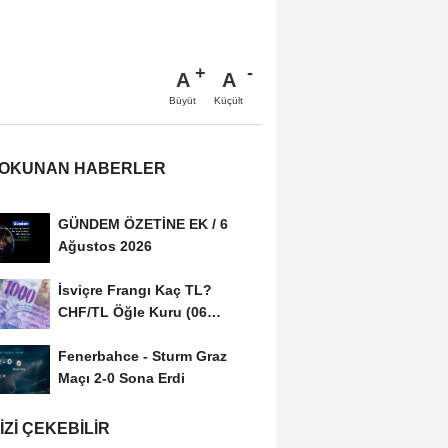
A
A
Büyüt
Küçült
 OKUNAN HABERLER
GÜNDEM ÖZETİNE EK / 6
Ağustos 2026
İsviçre Frangı Kaç TL?
CHF/TL Öğle Kuru (06
Ağustos 2026)
Fenerbahce - Sturm Graz
Maçı 2-0 Sona Erdi
IZI ÇEKEBILIR