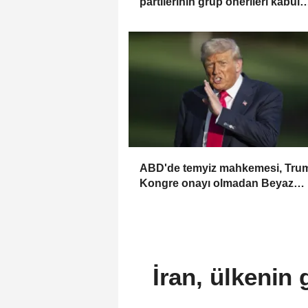
partilerinin grup önerileri kabul
edilmedi
ABD'de temyiz mahkemesi, Trum
Kongre onayı olmadan Beyaz
Saray’da balo salonu inşa
edemeyeceğine hükmetti
İran, ülkenin