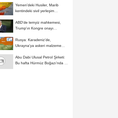
Yemen'deki Husiler, Marib
kentindeki sivil yerleşim
alanlarına saldırdı...
ABD'de temyiz mahkemesi,
Trump'ın Kongre onayı
olmadan Beyaz Saray’da...
Rusya: Karadeniz’de,
Ukrayna’ya askeri malzeme
taşıyan 2 kuru yük...
Abu Dabi Ulusal Petrol Şirketi:
Bu hafta Hürmüz Boğazı'nda 3
gemimiz...