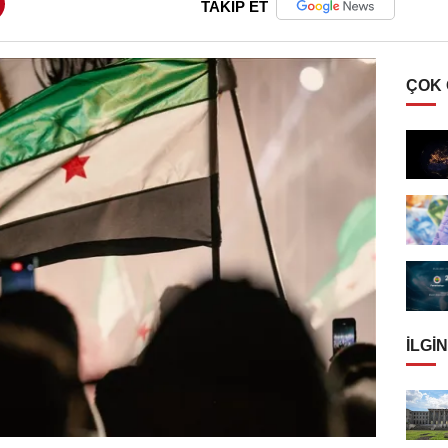
TAKİP ET
ÇOK
İLGIN