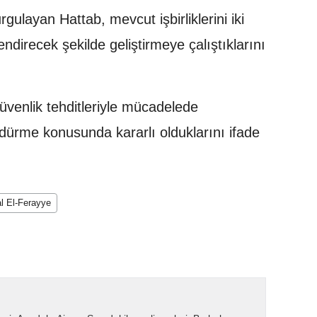
gulayan Hattab, mevcut işbirliklerini iki
endirecek şekilde geliştirmeye çalıştıklarını
güvenlik tehditleriyle mücadelede
ürdürme konusunda kararlı olduklarını ifade
al El-Ferayye