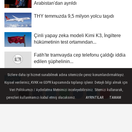
Arabistan'dan ayrıldı
THY temmuzda 9,5 milyon yolcu taşıdı
Çinli yapay zeka modeli Kimi K3, İngiltere
hükümetinin test ortamından...
Fatih'te tramvayda cep telefonu çaldığı iddia
edilen şüphelinin...
Sizlere daha iyi hizmet sunabilmek adına sitemizde çerez konumlandırmaktayız.
DÜNYA
Kişisel verileriniz, KVKK ve GDPR kapsamında toplanıp işlenir. Detaylı bilgi almak için
Yayınlanma: 29 Haziran 2026 - 03:00
Veri Politikamızı / Aydınlatma Metnimizi inceleyebilirsiniz. Sitemizi kullanarak,
Güncelleme: 29 Haziran 2026 - 04:42
çerezleri kullanmamızı kabul etmiş olacaksınız.
AYRINTILAR
TAMAM
Hizbullah, İsrail ordusunun
Lübnan'daki ateşkes ihlallerine
karşı uyarıda bulundu