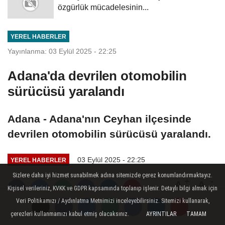
özgürlük mücadelesinin...
YEREL HABERLER
Yayınlanma: 03 Eylül 2025 - 22:25
Adana'da devrilen otomobilin
sürücüsü yaralandı
Adana - Adana'nın Ceyhan ilçesinde
devrilen otomobilin sürücüsü yaralandı.
03 Eylül 2025 - 22:25
YEREL HABERLER
Sizlere daha iyi hizmet sunabilmek adına sitemizde çerez konumlandırmaktayız.
A
A
Kişisel verileriniz, KVKK ve GDPR kapsamında toplanıp işlenir. Detaylı bilgi almak için
Büyüt
Küçült
Veri Politikamızı / Aydınlatma Metnimizi inceleyebilirsiniz. Sitemizi kullanarak,
çerezleri kullanmamızı kabul etmiş olacaksınız.
AYRINTILAR
TAMAM