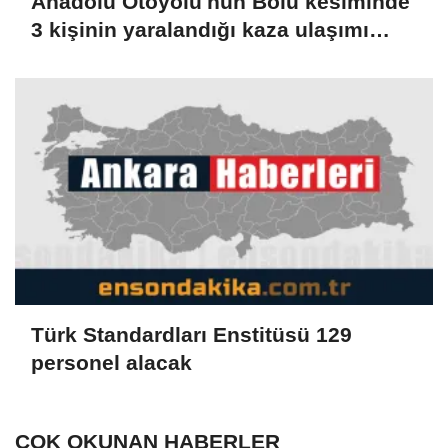
Anadolu Otoyolu'nun Bolu kesiminde
3 kişinin yaralandığı kaza ulaşımı
aksattı
Türk Standardları Enstitüsü 129
personel alacak
ÇOK OKUNAN HABERLER