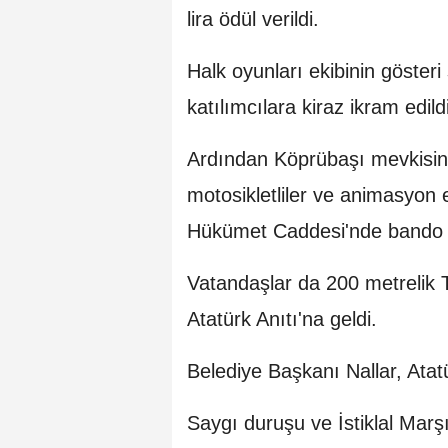
lira ödül verildi.
Halk oyunları ekibinin göste
katılımcılara kiraz ikram edildi
Ardından Köprübaşı mevkisind
motosikletliler ve animasyon e
Hükümet Caddesi'nde bando e
Vatandaşlar da 200 metrelik T
Atatürk Anıtı'na geldi.
Belediye Başkanı Nallar, Atat
Saygı duruşu ve İstiklal Mar