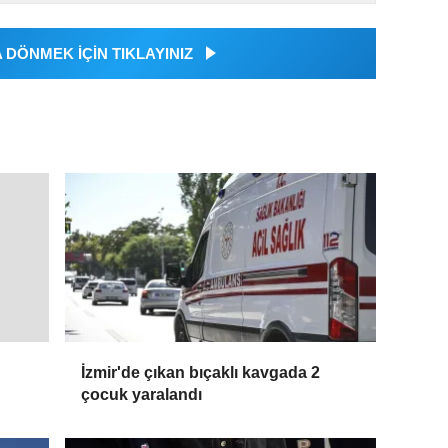
DÖNMEK İÇİN TIKLAYINIZ
İzmir'de çıkan bıçaklı kavgada 2
çocuk yaralandı