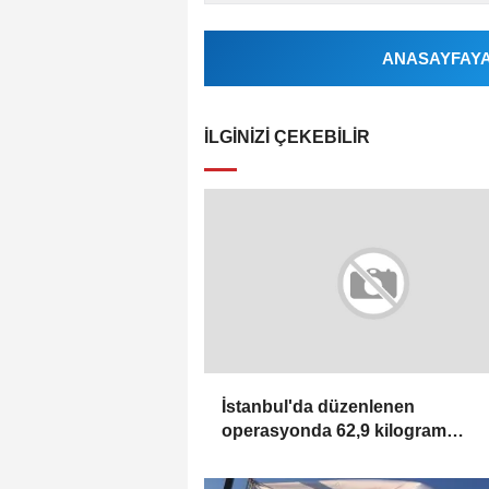
ANASAYFAYA 
İLGINIZI ÇEKEBILIR
İstanbul'da düzenlenen
operasyonda 62,9 kilogram
uyuşturucu ele geçirildi