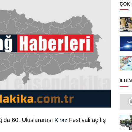
ÇOK
İLGIN
ğ'da 60. Uluslararası
Festivali açılış
Kiraz