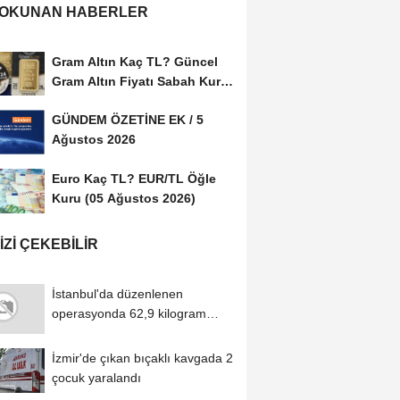
 OKUNAN HABERLER
Gram Altın Kaç TL? Güncel
Gram Altın Fiyatı Sabah Kuru
(05 Ağustos...
GÜNDEM ÖZETİNE EK / 5
Ağustos 2026
Euro Kaç TL? EUR/TL Öğle
Kuru (05 Ağustos 2026)
IZI ÇEKEBILIR
İstanbul'da düzenlenen
operasyonda 62,9 kilogram
uyuşturucu ele geçirildi
İzmir'de çıkan bıçaklı kavgada 2
çocuk yaralandı