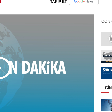
TAKİP ET
ÇOK
İLGIN