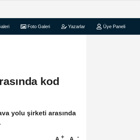
aleri
Foto Galeri
Yazarlar
Üye Paneli
arasında kod
ava yolu şirketi arasında
.
A
A