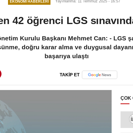
Yayınlanma: 11 Temmuz 2025 - 16:57
EKONOMI HABERLERI
en 42 öğrenci LGS sınavınd
Yönetim Kurulu Başkanı Mehmet Can: - LGS ş
üşünme, doğru karar alma ve duygusal dayanıkl
başarıya ulaştı
TAKİP ET
ÇOK