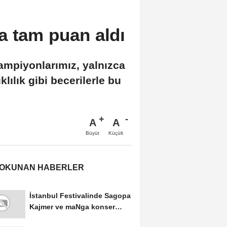
a tam puan aldı
ampiyonlarımız, yalnızca
ılık gibi becerilerle bu
A
A
Büyüt
Küçült
 OKUNAN HABERLER
İstanbul Festivalinde Sagopa
Kajmer ve maNga konser
verdi