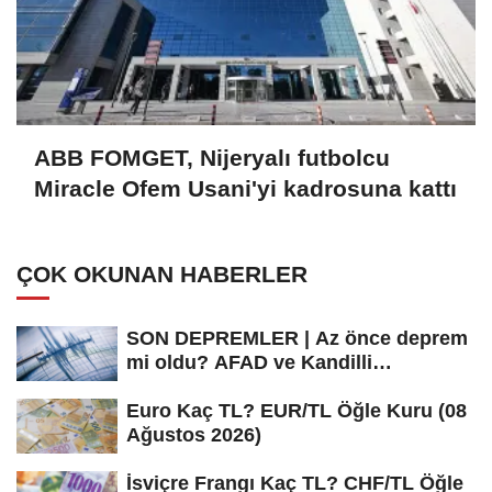
ABB FOMGET, Nijeryalı futbolcu
Miracle Ofem Usani'yi kadrosuna kattı
ÇOK OKUNAN HABERLER
SON DEPREMLER | Az önce deprem
mi oldu? AFAD ve Kandilli
Rasathanesi...
Euro Kaç TL? EUR/TL Öğle Kuru (08
Ağustos 2026)
İsviçre Frangı Kaç TL? CHF/TL Öğle