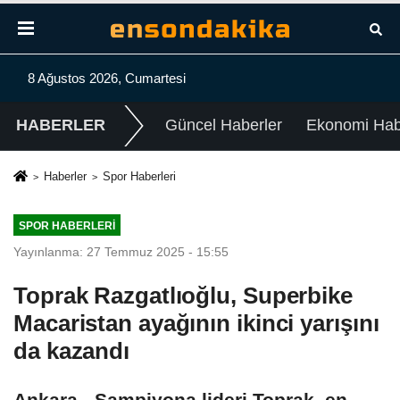
8 Ağustos 2026, Cumartesi
HABERLER
Güncel Haberler
Ekonomi Habe
Haberler
Spor Haberleri
SPOR HABERLERI
Yayınlanma: 27 Temmuz 2025 - 15:55
Toprak Razgatlıoğlu, Superbike
Macaristan ayağının ikinci yarışını
da kazandı
Ankara - Şampiyona lideri Toprak, en