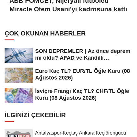
ABB FOMGET, Nijeryalı futbolcu
Miracle Ofem Usani'yi kadrosuna kattı
ÇOK OKUNAN HABERLER
SON DEPREMLER | Az önce deprem
mi oldu? AFAD ve Kandilli
Rasathanesi...
Euro Kaç TL? EUR/TL Öğle Kuru (08
Ağustos 2026)
İsviçre Frangı Kaç TL? CHF/TL Öğle
Kuru (08 Ağustos 2026)
İLGINIZI ÇEKEBILIR
Antalyaspor-Keçtaş Ankara Keçiörengücü