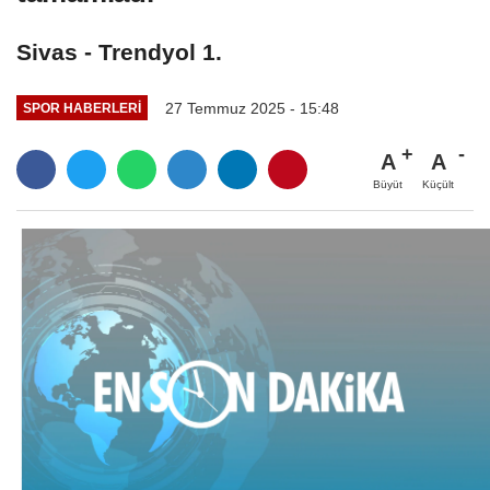
Sivas - Trendyol 1.
27 Temmuz 2025 - 15:48
SPOR HABERLERI
A
A
Büyüt
Küçült