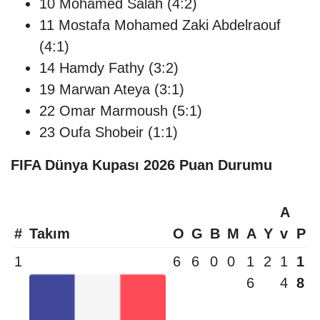
10 Mohamed Salah (4:2)
11 Mostafa Mohamed Zaki Abdelraouf
(4:1)
14 Hamdy Fathy (3:2)
19 Marwan Ateya (3:1)
22 Omar Marmoush (5:1)
23 Oufa Shobeir (1:1)
FIFA Dünya Kupası 2026 Puan Durumu
A
#
Takım
O
G
B
M
A
Y
v
P
1
6
6
0
0
1
2
1
1
6
4
8