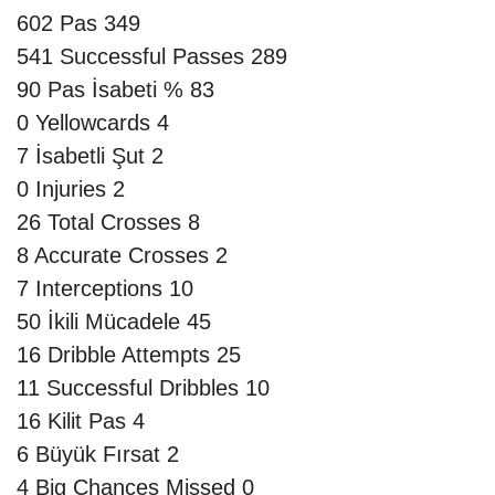
602
Pas
349
541
Successful Passes
289
90
Pas İsabeti %
83
0
Yellowcards
4
7
İsabetli Şut
2
0
Injuries
2
26
Total Crosses
8
8
Accurate Crosses
2
7
Interceptions
10
50
İkili Mücadele
45
16
Dribble Attempts
25
11
Successful Dribbles
10
16
Kilit Pas
4
6
Büyük Fırsat
2
4
Big Chances Missed
0