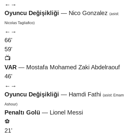
←
→
Oyuncu Değişikliği
— Nico Gonzalez
(asist:
Nicolas Tagliafico)
←
→
66'
59'
📺
VAR
— Mostafa Mohamed Zaki Abdelraouf
46'
←
→
Oyuncu Değişikliği
— Hamdi Fathi
(asist: Emam
Ashour)
Penaltı Golü
— Lionel Messi
⚽
21'