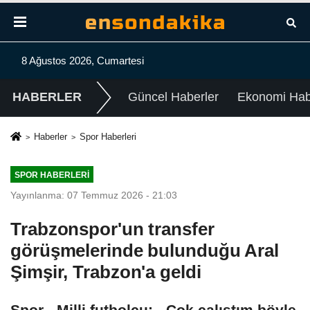
8 Ağustos 2026, Cumartesi
HABERLER
Güncel Haberler
Ekonomi Habe
Haberler
Spor Haberleri
SPOR HABERLERI
Yayınlanma: 07 Temmuz 2026 - 21:03
Trabzonspor'un transfer
görüşmelerinde bulunduğu Aral
Şimşir, Trabzon'a geldi
Spor - Milli futbolcu: - Çok çalıştım böyle