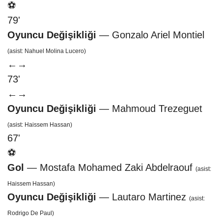
⚽
79'
Oyuncu Değişikliği
— Gonzalo Ariel Montiel
(asist: Nahuel Molina Lucero)
←
→
73'
←
→
Oyuncu Değişikliği
— Mahmoud Trezeguet
(asist: Haissem Hassan)
67'
⚽
Gol
— Mostafa Mohamed Zaki Abdelraouf
(asist:
Haissem Hassan)
Oyuncu Değişikliği
— Lautaro Martinez
(asist:
Rodrigo De Paul)