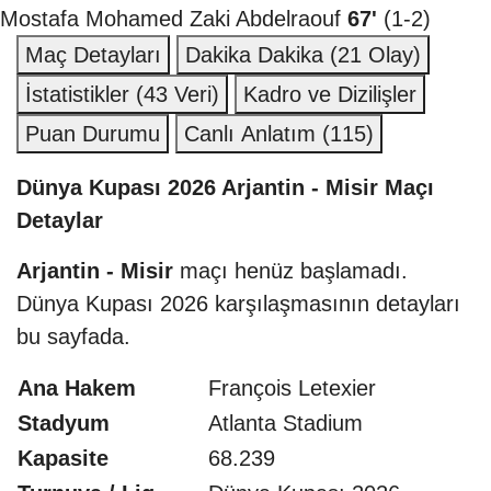
Mostafa Mohamed Zaki Abdelraouf
67'
(1-2)
Maç Detayları
Dakika Dakika
(21 Olay)
İstatistikler
(43 Veri)
Kadro ve Dizilişler
Puan Durumu
Canlı Anlatım
(115)
Dünya Kupası 2026 Arjantin - Misir Maçı
Detaylar
Arjantin - Misir
maçı henüz başlamadı.
Dünya Kupası 2026 karşılaşmasının detayları
bu sayfada.
Ana Hakem
François Letexier
Stadyum
Atlanta Stadium
Kapasite
68.239