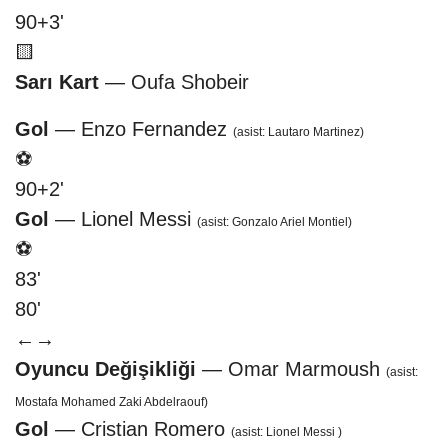
90+3'
🟨
Sarı Kart
— Oufa Shobeir
Gol
— Enzo Fernandez
(asist: Lautaro Martinez)
⚽
90+2'
Gol
— Lionel Messi
(asist: Gonzalo Ariel Montiel)
⚽
83'
80'
←
→
Oyuncu Değişikliği
— Omar Marmoush
(asist:
Mostafa Mohamed Zaki Abdelraouf)
Gol
— Cristian Romero
(asist: Lionel Messi )