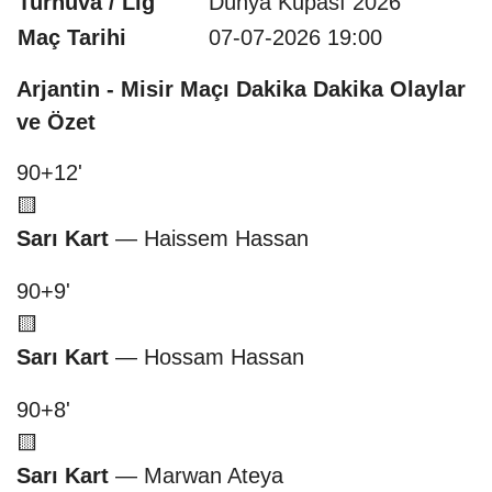
Turnuva / Lig
Dünya Kupası 2026
Maç Tarihi
07-07-2026 19:00
Arjantin - Misir Maçı Dakika Dakika Olaylar
ve Özet
90+12'
🟨
Sarı Kart
— Haissem Hassan
90+9'
🟨
Sarı Kart
— Hossam Hassan
90+8'
🟨
Sarı Kart
— Marwan Ateya