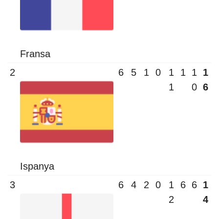
Fransa
2
6
5
1
0
1
1
1
1
1
0
6
Ispanya
3
6
4
2
0
1
6
6
1
2
4