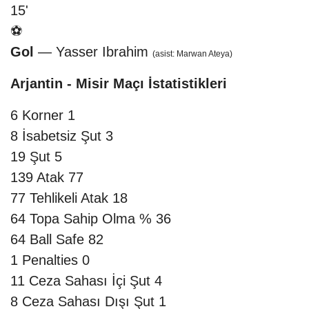
15'
⚽
Gol
— Yasser Ibrahim
(asist: Marwan Ateya)
Arjantin - Misir Maçı İstatistikleri
6
Korner
1
8
İsabetsiz Şut
3
19
Şut
5
139
Atak
77
77
Tehlikeli Atak
18
64
Topa Sahip Olma %
36
64
Ball Safe
82
1
Penalties
0
11
Ceza Sahası İçi Şut
4
8
Ceza Sahası Dışı Şut
1