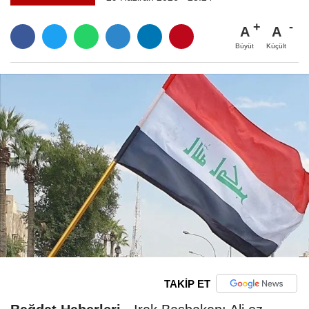
A
A
Büyüt
Küçült
TAKİP ET