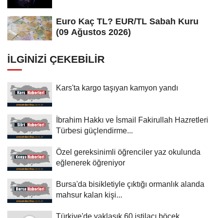
Euro Kaç TL? EUR/TL Sabah Kuru
(09 Ağustos 2026)
İLGINIZI ÇEKEBILIR
Kars'ta kargo taşıyan kamyon yandı
İbrahim Hakkı ve İsmail Fakirullah Hazretleri
Türbesi güçlendirme...
Özel gereksinimli öğrenciler yaz okulunda
eğlenerek öğreniyor
Bursa'da bisikletiyle çıktığı ormanlık alanda
mahsur kalan kişi...
Türkiye'de yaklaşık 60 istilacı böcek