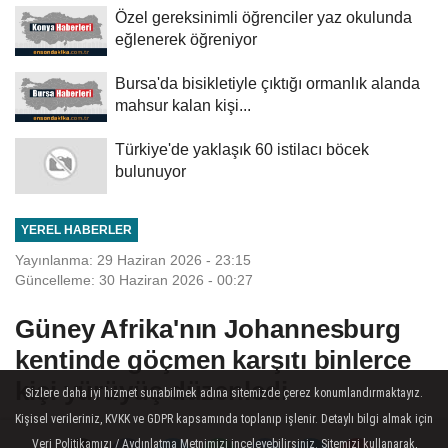
Özel gereksinimli öğrenciler yaz okulunda
eğlenerek öğreniyor
Bursa'da bisikletiyle çıktığı ormanlık alanda
mahsur kalan kişi...
Türkiye'de yaklaşık 60 istilacı böcek
bulunuyor
YEREL HABERLER
Yayınlanma: 29 Haziran 2026 - 23:15
Güncelleme: 30 Haziran 2026 - 00:27
Güney Afrika'nın Johannesburg
kentinde göçmen karşıtı binlerce
kişi yürüyüş düzenledi
Sizlere daha iyi hizmet sunabilmek adına sitemizde çerez konumlandırmaktayız.
Kişisel verileriniz, KVKK ve GDPR kapsamında toplanıp işlenir. Detaylı bilgi almak için
Cape Town - Güney Afrika
Veri Politikamızı / Aydınlatma Metnimizi inceleyebilirsiniz. Sitemizi kullanarak,