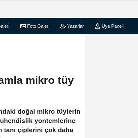
aleri
Foto Galeri
Yazarlar
Üye Paneli
hamla mikro tüy
undaki doğal mikro tüylerin
mühendislik yöntemlerine
n tanı çiplerini çok daha