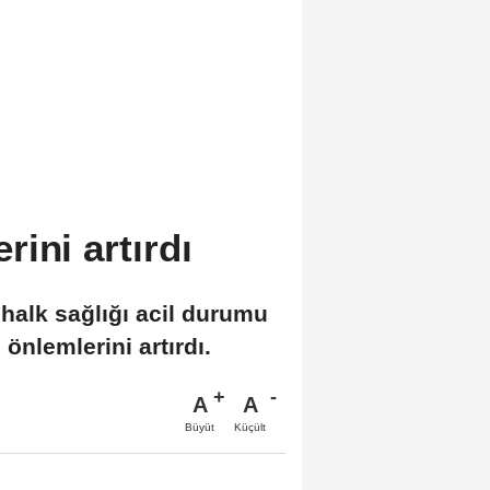
ini artırdı
halk sağlığı acil durumu
önlemlerini artırdı.
A
A
Büyüt
Küçült