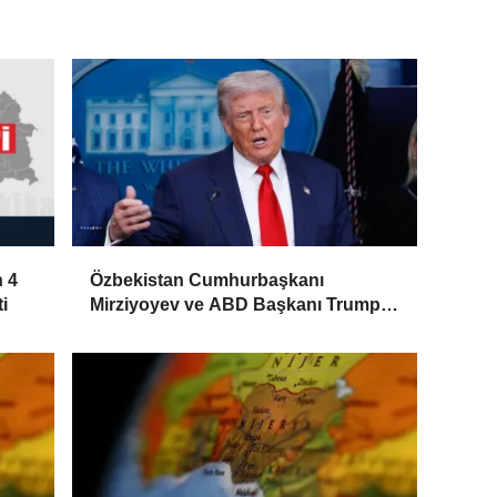
n 4
Özbekistan Cumhurbaşkanı
i
Mirziyoyev ve ABD Başkanı Trump,
stratejik ortaklığın geliştirilmesini ele
aldı