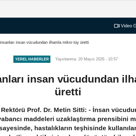
Video G
 insanları insan vücudundan ilhamla mikro tüy üretti
Yayınlanma: 20 Mayıs 2026 - 10:57
YEREL HABERLER
anları insan vücudundan il
üretti
Rektörü Prof. Dr. Metin Sitti: - İnsan vücud
 yabancı maddeleri uzaklaştırma prensibini 
sayesinde, hastalıkların teşhisinde kullanıla