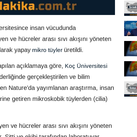
ersitesince insan vücudunda
yen ve hücreler arası sıvı akışını yöneten
larak yapay
üretildi.
mikro tüyler
pılan açıklamaya göre,
Koç Üniversitesi
iderliğinde gerçekleştirilen ve bilim
den Nature'da yayımlanan araştırma, insan
ine getiren mikroskobik tüylerden (cilia)
yen ve hücreler arası sıvı akışını yöneten
 Sitti ve ekibi tarafından laboratuvar