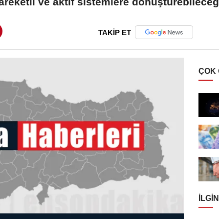
areketli ve aktif sistemlere dönüştürebileceğ
TAKİP ET
ÇOK
İLGIN