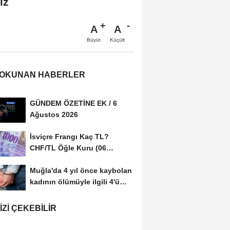
iz
A
A
Büyüt
Küçült
 OKUNAN HABERLER
GÜNDEM ÖZETİNE EK / 6
Ağustos 2026
İsviçre Frangı Kaç TL?
CHF/TL Öğle Kuru (06
Ağustos 2026)
Muğla'da 4 yıl önce kaybolan
kadının ölümüyle ilgili 4'ü
tutuklu...
IZI ÇEKEBILIR