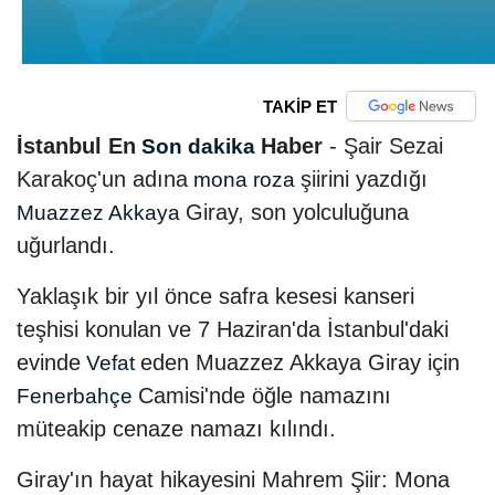
TAKİP ET
İstanbul En
Haber
- Şair Sezai
Son dakika
Karakoç'un adına
şiirini yazdığı
mona roza
Giray, son yolculuğuna
Muazzez Akkaya
uğurlandı.
Yaklaşık bir yıl önce safra kesesi kanseri
teşhisi konulan ve 7 Haziran'da İstanbul'daki
evinde
eden Muazzez Akkaya Giray için
Vefat
Camisi'nde öğle namazını
Fenerbahçe
müteakip cenaze namazı kılındı.
Giray'ın hayat hikayesini Mahrem Şiir: Mona