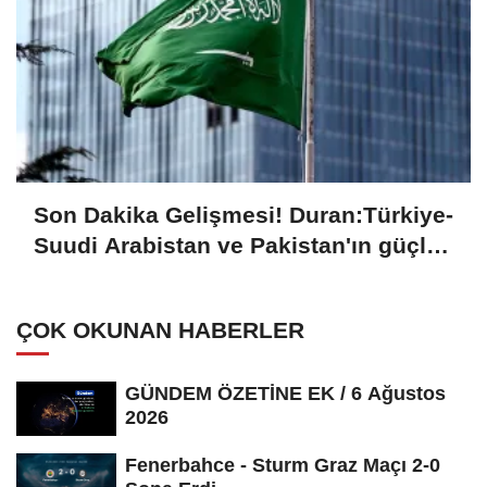
Son Dakika Gelişmesi! Duran:Türkiye-
Suudi Arabistan ve Pakistan'ın güçlü
iradesi, kardeş milletlerin ortak
değerlerine sahip çıkma ve geleceğin
ÇOK OKUNAN HABERLER
güvenlik mimarisini inşa etme
kararlılığının tezahürüdür
GÜNDEM ÖZETİNE EK / 6 Ağustos
2026
Fenerbahce - Sturm Graz Maçı 2-0