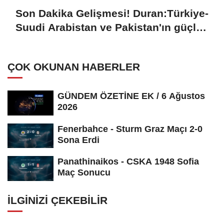
Son Dakika Gelişmesi! Duran:Türkiye-
Suudi Arabistan ve Pakistan'ın güçlü
iradesi, kardeş milletlerin ortak
değerlerine sahip çıkma ve geleceğin
ÇOK OKUNAN HABERLER
güvenlik mimarisini inşa etme
kararlılığının tezahürüdür
GÜNDEM ÖZETİNE EK / 6 Ağustos
2026
Fenerbahce - Sturm Graz Maçı 2-0
Sona Erdi
Panathinaikos - CSKA 1948 Sofia
Maç Sonucu
İLGINIZI ÇEKEBILIR