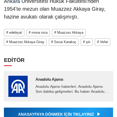
Üniversitesi Hukuk Fakültesi'nden
Ankara
1954'te mezun olan Muazzez Akkaya Giray,
hazine avukatı olarak çalışmıştı.
# edebiyat
# mona roza
# Muazzez Akkaya
# Muazzez Akkaya Giray
# Sezai Karakoç
# şiir
# Vefat
EDİTÖR
Anadolu Ajansı
Anadolu Ajansı haberleri. Anadolu Ajansı
Son dakika gelişmeleri. Bu haber Anadolu
Ajansı tarafından servis edilmiştir. Anadolu
Ajansı tarafından...
ANASAYFAYA DÖNMEK İÇİN TIKLAYINIZ