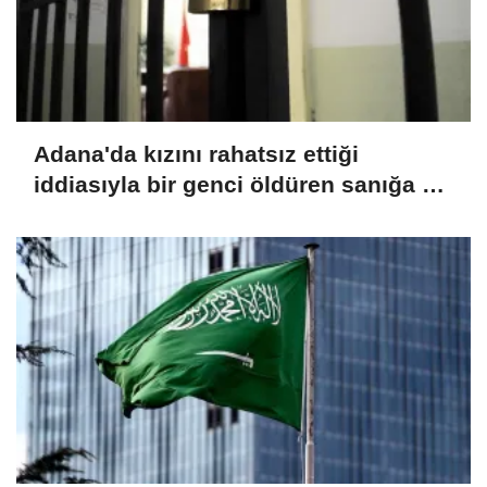
Adana'da kızını rahatsız ettiği
iddiasıyla bir genci öldüren sanığa 15
yıl hapis cezası verildi