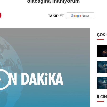
olacağına inanıyorum
TAKİP ET
ÇOK
İLGIN