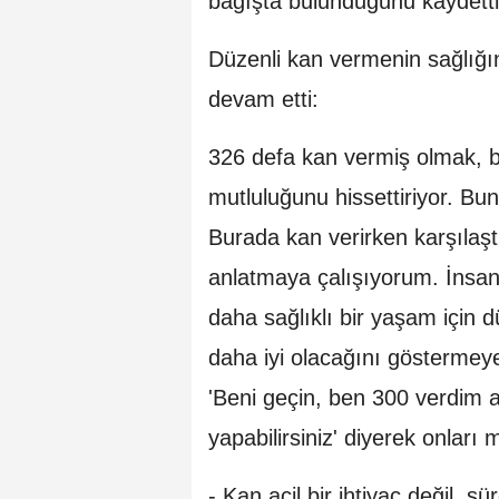
bağışta bulunduğunu kaydetti
Düzenli kan vermenin sağlığın
devam etti:
326 defa kan vermiş olmak, 
mutluluğunu hissettiriyor. Bu
Burada kan verirken karşılaşt
anlatmaya çalışıyorum. İnsan
daha sağlıklı bir yaşam için d
daha iyi olacağını göstermey
'Beni geçin, ben 300 verdim a
yapabilirsiniz' diyerek onları
- Kan acil bir ihtiyaç değil, sür