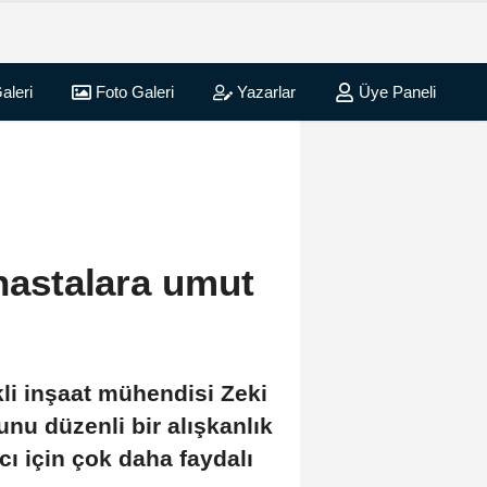
aleri
Foto Galeri
Yazarlar
Üye Paneli
 hastalara umut
li inşaat mühendisi Zeki
bunu düzenli bir alışkanlık
cı için çok daha faydalı