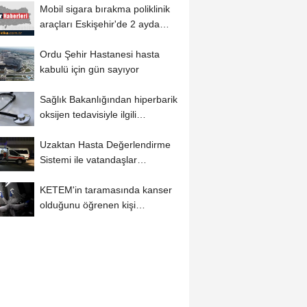
Mobil sigara bırakma poliklinik
araçları Eskişehir'de 2 ayda
yaklaşık...
Ordu Şehir Hastanesi hasta
kabulü için gün sayıyor
Sağlık Bakanlığından hiperbarik
oksijen tedavisiyle ilgili
açıklama:
Uzaktan Hasta Değerlendirme
Sistemi ile vatandaşlar
evlerinden danışmanlık...
KETEM'in taramasında kanser
olduğunu öğrenen kişi
ameliyatla sağlığına...