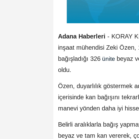
Adana Haberleri
- KORAY KIL
inşaat mühendisi Zeki Özen, 
bağışladığı 326
beyaz v
ünite
oldu.
Özen, duyarlılık göstermek ad
içerisinde kan bağışını tekr
manevi yönden daha iyi hiss
Belirli aralıklarla bağış yap
beyaz ve tam kan vererek, ç