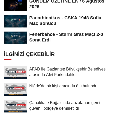
GÜNDEM ÖZETİNE EK / 6 Ağustos
2026
Panathinaikos - CSKA 1948 Sofia
Maç Sonucu
Fenerbahce - Sturm Graz Maçı 2-0
Sona Erdi
İLGINIZI ÇEKEBILIR
AFAD ile Gaziantep Büyükşehir Belediyesi
arasında Afet Farkındalık...
Niğde'de bir kişi aracında ölü bulundu
Çanakkale Boğazı'nda arızalanan gemi
güvenli bölgeye demirletildi