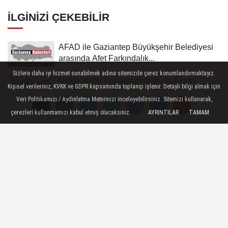
İLGINIZI ÇEKEBILIR
AFAD ile Gaziantep Büyükşehir Belediyesi
arasında Afet Farkındalık...
Sizlere daha iyi hizmet sunabilmek adına sitemizde çerez konumlandırmaktayız.
Niğde'de bir kişi aracında ölü bulundu
Kişisel verileriniz, KVKK ve GDPR kapsamında toplanıp işlenir. Detaylı bilgi almak için
Veri Politikamızı / Aydınlatma Metnimizi inceleyebilirsiniz. Sitemizi kullanarak,
çerezleri kullanmamızı kabul etmiş olacaksınız.
AYRINTILAR
TAMAM
Çanakkale Boğazı'nda arızalanan gemi
güvenli bölgeye demirletildi
Ormanya'da gece yürüyüşünün sonunda 2
peçeli baykuş doğaya salındı
Polis Meslek Yüksekokullarına 3 bin 250
öğrenci alınacak