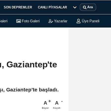
Ara
SON DEPREMLER
CANLI PIYASALAR
aleri
Foto Galeri
Yazarlar
Üye Paneli
ı, Gaziantep'te
ı, Gaziantep'te başladı.
A
A
Büyüt
Küçült