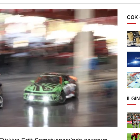
ÇOK
İLGIN