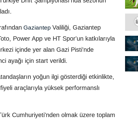
Türkiye Drift Şampiyonası'nda sezonun
ladı.
rafından
Valiliği, Gaziantep
Gaziantep
Toto, Power App ve HT Spor'un katkılarıyla
ezi içinde yer alan Gazi Pisti'nde
 ayağı için start verildi.
tandaşların yoğun ilgi gösterdiği etkinlikte,
ifiyeli araçlarıyla yüksek performanslı
Türk Cumhuriyeti'nden olmak üzere toplam