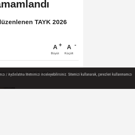
tamamlandı
n düzenlenen TAYK 2026
A
A
Büyüt
Küçült
 OKUNAN HABERLER
ızı / Aydınlatma Metnimizi inceleyebilirsiniz. Sitemizi kullanarak, çerezleri kullanmamızı
Gram Altın Kaç TL? Güncel
Gram Altın Fiyatı Sabah Kuru
(05 Ağustos...
GÜNDEM ÖZETİNE EK / 5
Ağustos 2026
Euro Kaç TL? EUR/TL Öğle