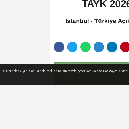
TAYK 2026
İstanbul - Türkiye Aç
Sizlere daha iyi hizmet sunabilmek adına sitemizde çerez konumlandırmaktayız. Kişisel ver