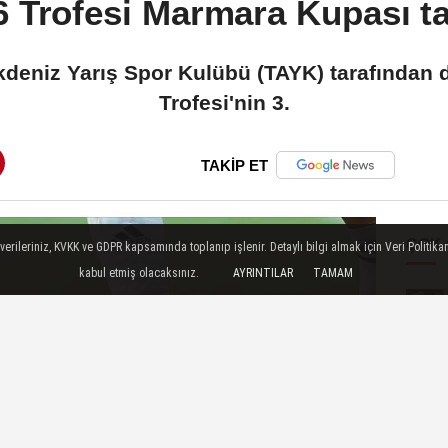
 Trofesi Marmara Kupası 
ıkdeniz Yarış Spor Kulübü (TAYK) tarafında
Trofesi'nin 3.
TAKİP ET
ÇOK
ileriniz, KVKK ve GDPR kapsamında toplanıp işlenir. Detaylı bilgi almak için Veri Politikam
kabul etmiş olacaksınız.
AYRINTILAR
TAMAM