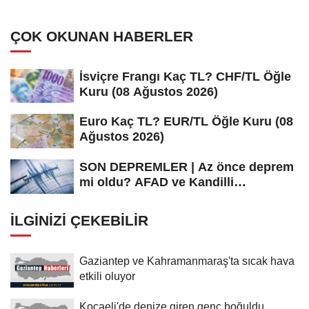
hapishanede hayatını kaybetti
ÇOK OKUNAN HABERLER
İsviçre Frangı Kaç TL? CHF/TL Öğle
Kuru (08 Ağustos 2026)
Euro Kaç TL? EUR/TL Öğle Kuru (08
Ağustos 2026)
SON DEPREMLER | Az önce deprem
mi oldu? AFAD ve Kandilli
Rasathanesi...
İLGINIZI ÇEKEBILIR
Gaziantep ve Kahramanmaraş'ta sıcak hava
etkili oluyor
Kocaeli'de denize giren genç boğuldu