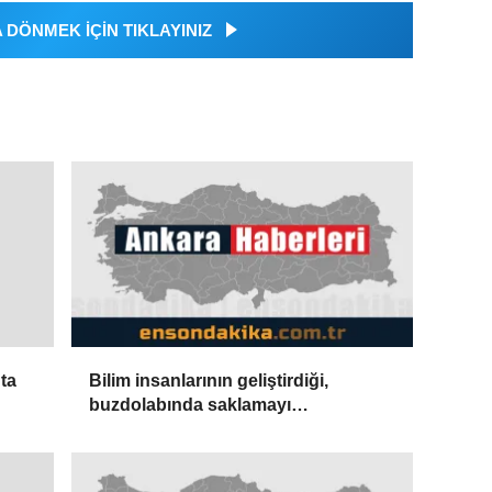
DÖNMEK İÇİN TIKLAYINIZ
Bilim insanlarının geliştirdiği,
ta
buzdolabında saklamayı
gerektirmeyen toz aşı israfını
önleyebilir