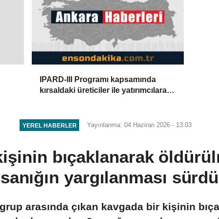
IPARD-III Programı kapsamında
kırsaldaki üreticiler ile yatırımcılara
temmuzda 634,3 milyon lira ödendi
a
Yayınlanma: 04 Haziran 2026 - 13:03
YEREL HABERLER
kişinin bıçaklanarak öldürül
sanığın yargılanması sürdü
i grup arasında çıkan kavgada bir kişinin bı