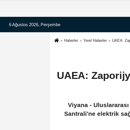
6 Ağustos 2026, Perşembe
Haberler
Yerel Haberler
UAEA: Zapo
UAEA: Zaporijy
Viyana - Uluslararas
Santrali'ne elektrik s