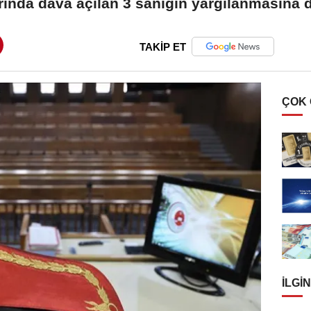
arında dava açılan 3 sanığın yargılanmasına 
TAKİP ET
ÇOK
İLGIN