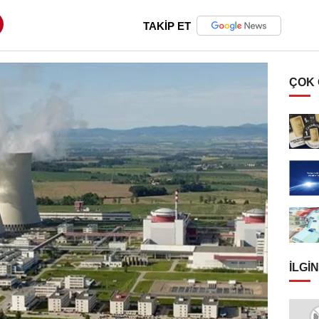
TAKİP ET
ÇOK
İLGIN