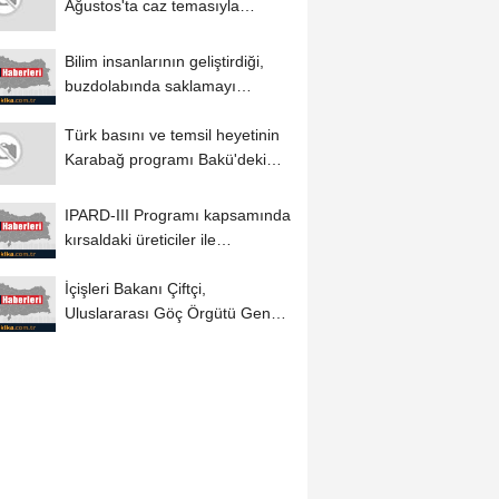
Ağustos'ta caz temasıyla
başlayacak
Bilim insanlarının geliştirdiği,
buzdolabında saklamayı
gerektirmeyen...
Türk basını ve temsil heyetinin
Karabağ programı Bakü'deki
değerlendirme...
IPARD-III Programı kapsamında
kırsaldaki üreticiler ile
yatırımcılara...
İçişleri Bakanı Çiftçi,
Uluslararası Göç Örgütü Genel
Direktörü...