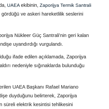
da,
ekibinin,
UAEA
Zaporijya Termik Santrali
ördüğü ve askeri hareketlilik seslerini
orijya Nükleer Güç Santrali'nin geri kalan
endişe uyandırdığı vurgulandı.
olduğu ifade edilen açıklamada, Zaporijya
saldırı nedeniyle sığınaklarda bulunduğu
verilen UAEA Başkanı Rafael Mariano
dişe duyduğunu belirterek, Zaporijya
üreli elektrik kesintisi tehlikesini