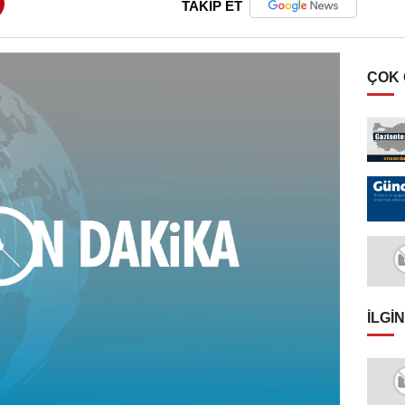
TAKİP ET
ÇOK
İLGIN