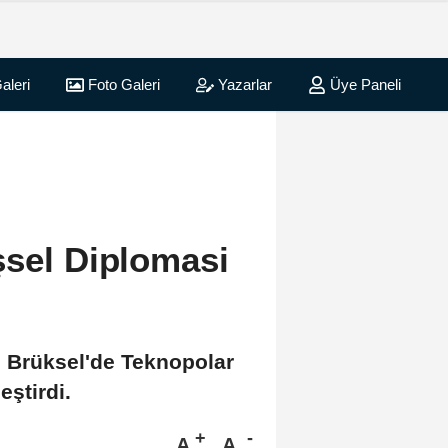
aleri
Foto Galeri
Yazarlar
Üye Paneli
şsel Diplomasi
ti Brüksel'de Teknopolar
eştirdi.
A
A