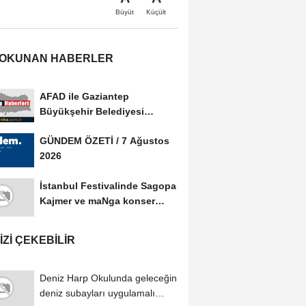
Büyüt
Küçült
 OKUNAN HABERLER
AFAD ile Gaziantep
Büyükşehir Belediyesi
arasında Afet Farkındalık...
GÜNDEM ÖZETİ / 7 Ağustos
2026
İstanbul Festivalinde Sagopa
Kajmer ve maNga konser
verdi
IZI ÇEKEBILIR
Deniz Harp Okulunda geleceğin
deniz subayları uygulamalı