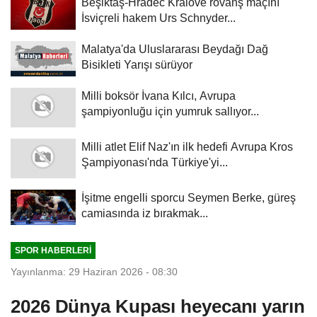
Beşiktaş-Hradec Kralove rövanş maçını
İsviçreli hakem Urs Schnyder...
Malatya'da Uluslararası Beydağı Dağ
Bisikleti Yarışı sürüyor
Milli boksör İvana Kılcı, Avrupa
şampiyonluğu için yumruk sallıyor...
Milli atlet Elif Naz'ın ilk hedefi Avrupa Kros
Şampiyonası'nda Türkiye'yi...
İşitme engelli sporcu Seymen Berke, güreş
camiasında iz bırakmak...
SPOR HABERLERI
Yayınlanma: 29 Haziran 2026 - 08:30
2026 Dünya Kupası heyecanı yarın