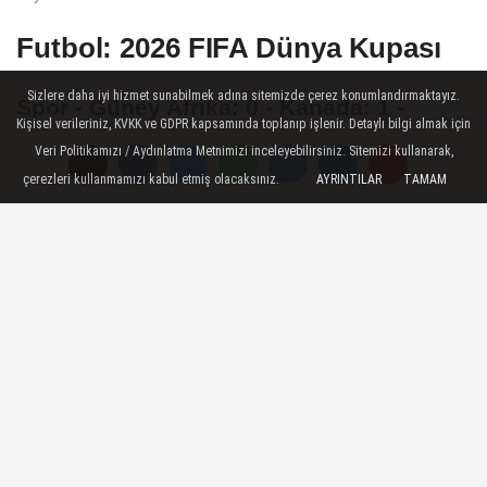
Futbol: 2026 FIFA Dünya Kupası
Sizlere daha iyi hizmet sunabilmek adına sitemizde çerez konumlandırmaktayız.
Spor - Güney Afrika: 0 - Kanada: 1 -
Kişisel verileriniz, KVKK ve GDPR kapsamında toplanıp işlenir. Detaylı bilgi almak için
Kanada, son 16 turuna yükselen ilk
Veri Politikamızı / Aydınlatma Metnimizi inceleyebilirsiniz. Sitemizi kullanarak,
takım oldu
çerezleri kullanmamızı kabul etmiş olacaksınız.
AYRINTILAR
TAMAM
29 Haziran 2026 - 00:00
SPOR HABERLERI
A
A
Büyüt
Küçült