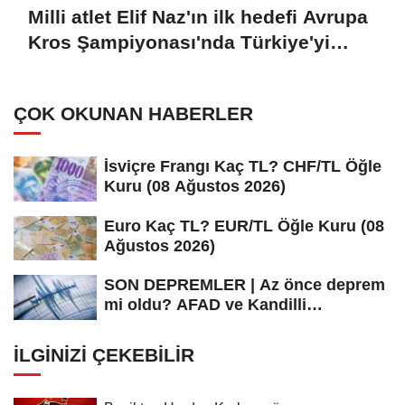
Milli atlet Elif Naz'ın ilk hedefi Avrupa
Kros Şampiyonası'nda Türkiye'yi
temsil etmek:
ÇOK OKUNAN HABERLER
İsviçre Frangı Kaç TL? CHF/TL Öğle
Kuru (08 Ağustos 2026)
Euro Kaç TL? EUR/TL Öğle Kuru (08
Ağustos 2026)
SON DEPREMLER | Az önce deprem
mi oldu? AFAD ve Kandilli
Rasathanesi...
İLGINIZI ÇEKEBILIR