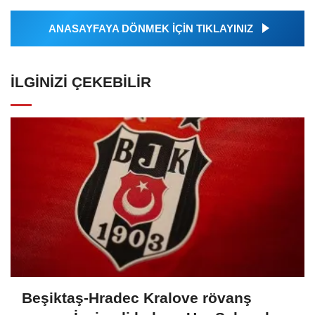
ANASAYFAYA DÖNMEK İÇİN TIKLAYINIZ
İLGINIZI ÇEKEBILIR
Beşiktaş-Hradec Kralove rövanş