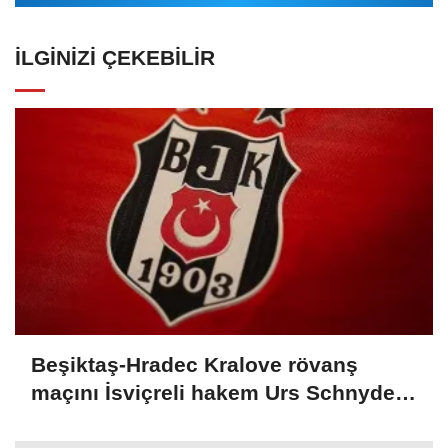
İLGINIZI ÇEKEBILIR
Beşiktaş-Hradec Kralove rövanş
maçını İsviçreli hakem Urs Schnyder
yönetecek