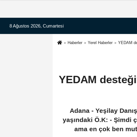
8 Ağustos 2026, Cumartesi
Haberler
Yerel Haberler
YEDAM dest
YEDAM desteğiyl
Adana - Yeşilay Danı
yaşındaki Ö.K: - Şimdi 
ama en çok ben mut