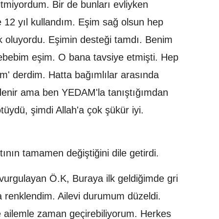
tmiyordum. Bir de bunları evliyken
e 12 yıl kullandım. Eşim sağ olsun hep
ek oluyordu. Eşimin desteği tamdı. Benim
bebim eşim. O bana tavsiye etmişti. Hep
' derdim. Hatta bağımlılar arasında
r' denir ama ben YEDAM'la tanıştığımdan
kötüydü, şimdi Allah'a çok şükür iyi.
ın tamamen değiştiğini dile getirdi.
 vurgulayan Ö.K, Buraya ilk geldiğimde gri
 renklendim. Ailevi durumum düzeldi.
e ailemle zaman geçirebiliyorum. Herkes