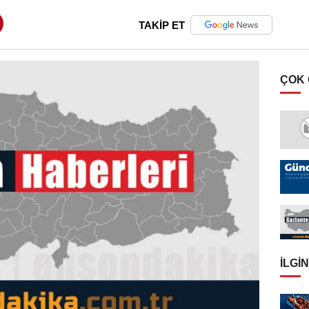
TAKİP ET
ÇOK
İLGIN