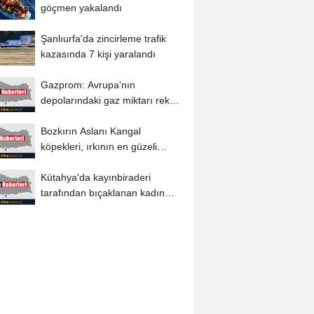
göçmen yakalandı
Şanlıurfa'da zincirleme trafik
kazasında 7 kişi yaralandı
Gazprom: Avrupa'nın
depolarındaki gaz miktarı rekor
düşük seviyede
Bozkırın Aslanı Kangal
köpekleri, ırkının en güzeli
seçilmek...
Kütahya'da kayınbiraderi
tarafından bıçaklanan kadın
öldü