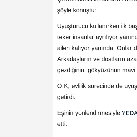
şöyle konuştu:
Uyuşturucu kullanırken ilk ba
teker insanlar ayrılıyor yan
ailen kalıyor yanında. Onlar d
Arkadaşların ve dostların aza
gezdiğinin, gökyüzünün mavi 
Ö.K, evlilik sürecinde de uyu
getirdi.
Eşinin yönlendirmesiyle
YED
etti: