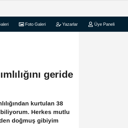
aleri
Foto Galeri
Yazarlar
Üye Paneli
mlılığını geride
ılığından kurtulan 38
ebiliyorum. Herkes mutlu
iden doğmuş gibiyim