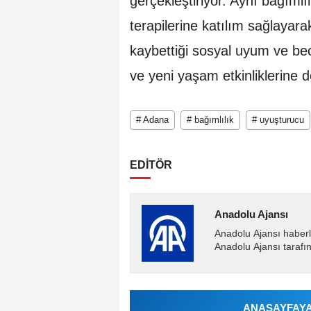
gerçekleştiriyor. Aynı bağımlı
terapilerine katılım sağlayar
kaybettiği sosyal uyum ve bec
ve yeni yaşam etkinliklerine d
# Adana
# bağımlılık
# uyuşturucu
EDİTÖR
Anadolu Ajansı
Anadolu Ajansı haberl
Anadolu Ajansı tarafın
ANASAYFAYA 