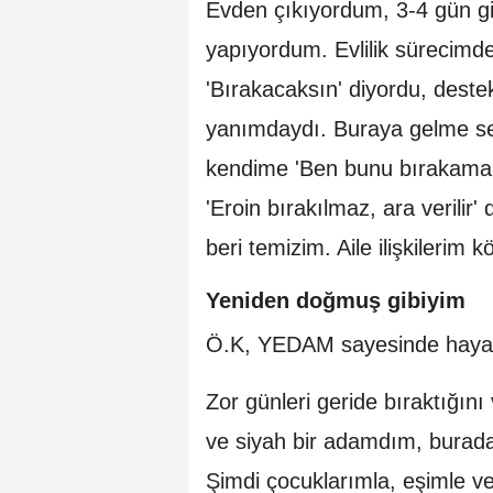
Evden çıkıyordum, 3-4 gün gi
yapıyordum. Evlilik sürecimd
'Bırakacaksın' diyordu, dest
yanımdaydı. Buraya gelme se
kendime 'Ben bunu bırakamam
'Eroin bırakılmaz, ara verili
beri temizim. Aile ilişkilerim 
Yeniden doğmuş gibiyim
Ö.K, YEDAM sayesinde hayatın
Zor günleri geride bıraktığını
ve siyah bir adamdım, burada
Şimdi çocuklarımla, eşimle v