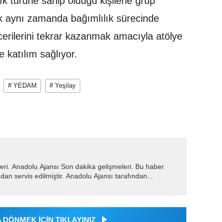
lık türüne sahip olduğu kişilerle grup
ak aynı zamanda bağımlılık sürecinde
erilerini tekrar kazanmak amacıyla atölye
e katılım sağlıyor.
# YEDAM
# Yeşilay
eri. Anadolu Ajansı Son dakika gelişmeleri. Bu haber
dan servis edilmiştir. Anadolu Ajansı tarafından...
DÖNMEK İÇİN TIKLAYINIZ