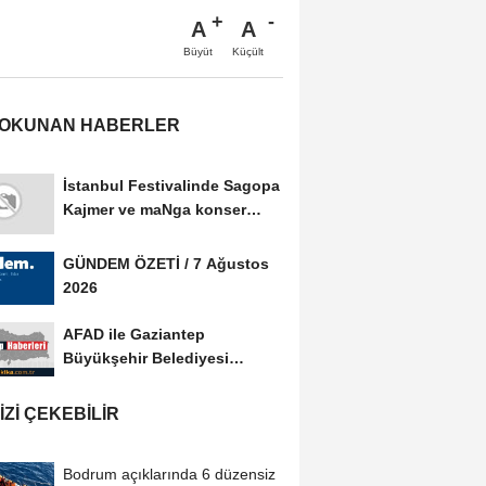
A
A
Büyüt
Küçült
 OKUNAN HABERLER
İstanbul Festivalinde Sagopa
Kajmer ve maNga konser
verdi
GÜNDEM ÖZETİ / 7 Ağustos
2026
AFAD ile Gaziantep
Büyükşehir Belediyesi
arasında Afet Farkındalık...
IZI ÇEKEBILIR
Bodrum açıklarında 6 düzensiz