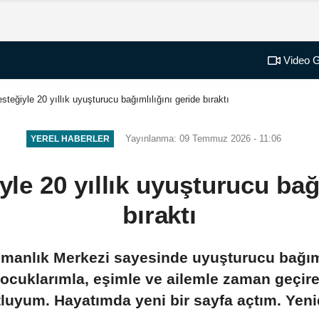
Video G
eğiyle 20 yıllık uyuşturucu bağımlılığını geride bıraktı
Yayınlanma: 09 Temmuz 2026 - 11:06
YEREL HABERLER
e 20 yıllık uyuşturucu bağı
bıraktı
şmanlık Merkezi sayesinde uyuşturucu bağıml
çocuklarımla, eşimle ve ailemle zaman geçir
luyum. Hayatımda yeni bir sayfa açtım. Yen