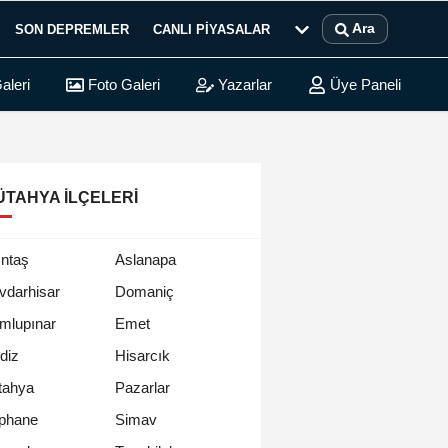
Ara
SON DEPREMLER
CANLI PIYASALAR
aleri
Foto Galeri
Yazarlar
Üye Paneli
ÜTAHYA İLÇELERI
ıntaş
Aslanapa
vdarhisar
Domaniç
mlupınar
Emet
diz
Hisarcık
tahya
Pazarlar
phane
Simav