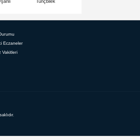
Tunçbilek
şanlı
Durumu
i Eczaneler
Vakitleri
aklıdır.