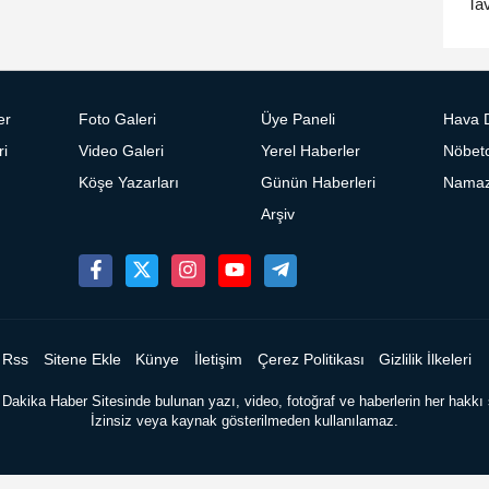
Tav
er
Foto Galeri
Üye Paneli
Hava 
ri
Video Galeri
Yerel Haberler
Nöbetc
Köşe Yazarları
Günün Haberleri
Namaz 
Arşiv
Rss
Sitene Ekle
Künye
İletişim
Çerez Politikası
Gizlilik İlkeleri
Dakika Haber Sitesinde bulunan yazı, video, fotoğraf ve haberlerin her hakkı s
İzinsiz veya kaynak gösterilmeden kullanılamaz.