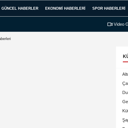
GÜNCEL HABERLER
EKONOMI HABERLERI
SPOR HABERLERI
Video G
berleri
K
Alt
Ça
Du
Ge
Kü
Şa