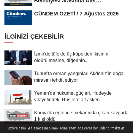
Belediyesi arasında Afet
Farkındalık...
GÜNDEM ÖZETİ / 7 Ağustos 2026
İLGINIZI ÇEKEBILIR
İzmir'de tüfekle üç köpekten ikisinin
öldürülmesine, diğerinin...
Tunus'ta orman yangınları Akdeniz'in doğal
mirasını tehdit ediyor
Yemen'de hükümet güçleri, Hudeyde
vilayetindeki Husilere ait askeri...
Konya'da eğlence mekanında çıkan kavgada
1 kişi öldü
Sizlere daha iyi hizmet sunabilmek adına sitemizde çerez konumlandırmaktayız.
Hacettepe Çocuk Üniversitesinin yaz