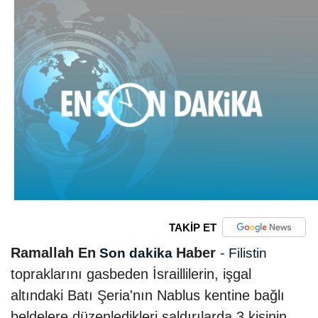
TAKİP ET
Ramallah En
Haber
-
Son dakika
Filistin
topraklarını gasbeden İsraillilerin, işgal
altındaki Batı Şeria'nın Nablus kentine bağlı
beldelere düzenledikleri saldırılarda 3 kişinin