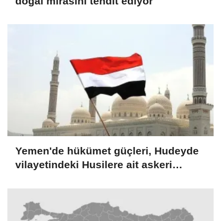
doğal mirasını tehdit ediyor
Yemen'de hükümet güçleri, Hudeyde
vilayetindeki Husilere ait askeri
noktaları vurdu