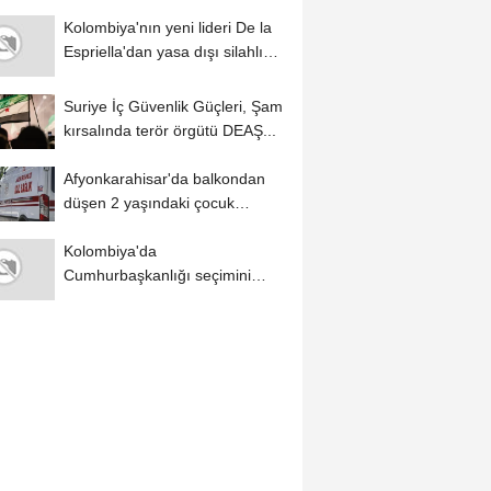
duyurdu
Kolombiya'nın yeni lideri De la
Espriella'dan yasa dışı silahlı
gruplarla...
Suriye İç Güvenlik Güçleri, Şam
kırsalında terör örgütü DEAŞ...
Afyonkarahisar'da balkondan
düşen 2 yaşındaki çocuk
yaralandı
Kolombiya'da
Cumhurbaşkanlığı seçimini
kazanan Abelardo de la
Espriella...