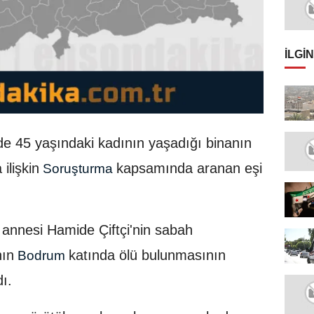
İLGIN
de 45 yaşındaki kadının yaşadığı binanın
ilişkin
kapsamında aranan eşi
Soruşturma
 annesi Hamide Çiftçi'nin sabah
nın
katında ölü bulunmasının
Bodrum
ı.