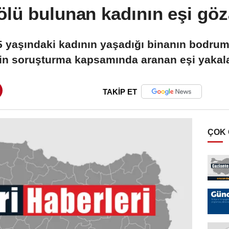
ölü bulunan kadının eşi göza
45 yaşındaki kadının yaşadığı binanın bodr
kin soruşturma kapsamında aranan eşi yakal
TAKİP ET
ÇOK