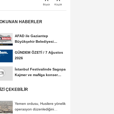
Büyüt
Küçült
 OKUNAN HABERLER
AFAD ile Gaziantep
Büyükşehir Belediyesi
arasında Afet Farkındalık...
GÜNDEM ÖZETİ / 7 Ağustos
2026
İstanbul Festivalinde Sagopa
Kajmer ve maNga konser
verdi
IZI ÇEKEBILIR
Yemen ordusu, Husilere yönelik
operasyon düzenlediğini