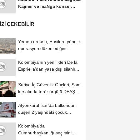
Kajmer ve maNga konser
verdi
IZI ÇEKEBILIR
Yemen ordusu, Husilere yönelik
operasyon düzenlediğini
duyurdu
Kolombiya'nın yeni lideri De la
Espriella'dan yasa dışı silahlı
gruplarla...
Suriye İç Güvenlik Güçleri, Şam
kırsalında terör örgütü DEAŞ...
Afyonkarahisar'da balkondan
düşen 2 yaşındaki çocuk
yaralandı
Kolombiya'da
Cumhurbaşkanlığı seçimini
kazanan Abelardo de la