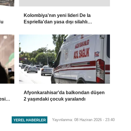
Kolombiya'nın yeni lideri De la
du
Espriella'dan yasa dışı silahlı
gruplarla mücadele sözü
Afyonkarahisar'da balkondan düşen
esi 2
2 yaşındaki çocuk yaralandı
Yayınlanma: 08 Haziran 2026 - 23:40
YEREL HABERLER