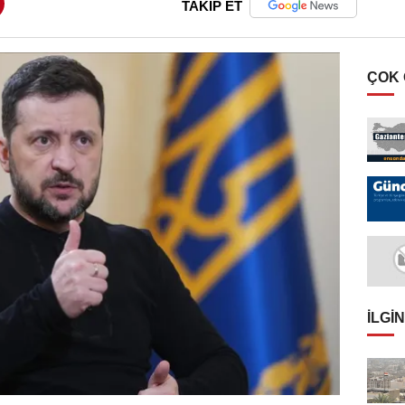
TAKİP ET
ÇOK
İLGIN