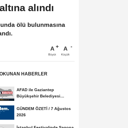
ltına alındı
umunda ölü bulunmasına
andı.
A
A
Büyüt
Küçült
 OKUNAN HABERLER
AFAD ile Gaziantep
Büyükşehir Belediyesi
arasında Afet Farkındalık...
GÜNDEM ÖZETİ / 7 Ağustos
2026
İstanbul Festivalinde Sagopa