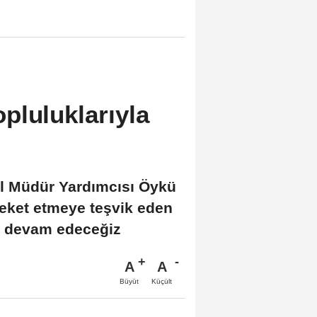
pluluklarıyla
el Müdür Yardımcısı Öykü
eket etmeye teşvik eden
ya devam edeceğiz
A
A
Büyüt
Küçült