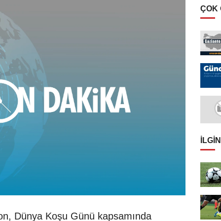
ÇOK
İLGIN
lon, Dünya Koşu Günü kapsamında