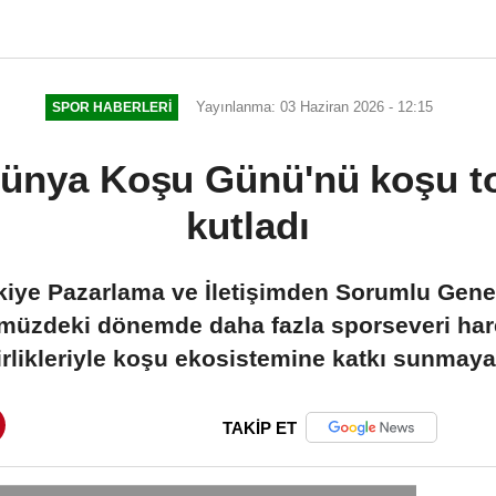
Yayınlanma: 03 Haziran 2026 - 12:15
SPOR HABERLERI
ünya Koşu Günü'nü koşu to
kutladı
rkiye Pazarlama ve İletişimden Sorumlu Gen
üzdeki dönemde daha fazla sporseveri har
şbirlikleriyle koşu ekosistemine katkı sunma
TAKİP ET