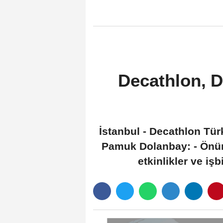
Decathlon, D
İstanbul - Decathlon Tü
Pamuk Dolanbay: - Önüm
etkinlikler ve i