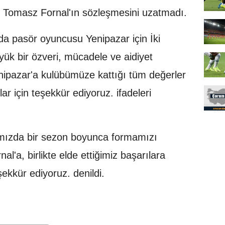
e Tomasz Fornal'ın sözleşmesini uzatmadı.
da pasör oyuncusu Yenipazar için İki
k bir özveri, mücadele ve aidiyet
ipazar'a kulübümüze kattığı tüm değerler
ar için teşekkür ediyoruz. ifadeleri
ımızda bir sezon boyunca formamızı
l'a, birlikte elde ettiğimiz başarılara
eşekkür ediyoruz. denildi.