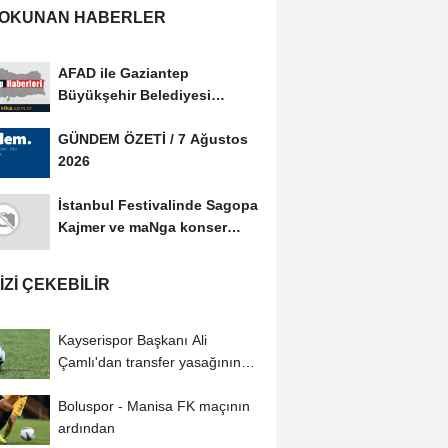
 OKUNAN HABERLER
AFAD ile Gaziantep
Büyükşehir Belediyesi
arasında Afet Farkındalık...
GÜNDEM ÖZETİ / 7 Ağustos
2026
İstanbul Festivalinde Sagopa
Kajmer ve maNga konser
verdi
IZI ÇEKEBILIR
Kayserispor Başkanı Ali
Çamlı'dan transfer yasağının
kaldırılmasıyla...
Boluspor - Manisa FK maçının
ardından