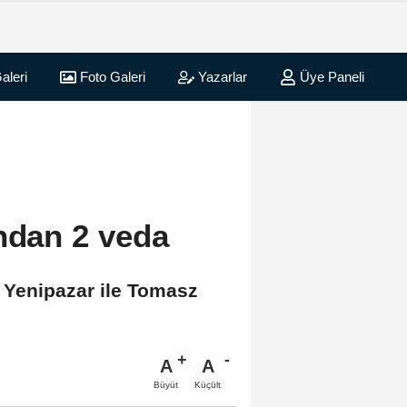
aleri
Foto Galeri
Yazarlar
Üye Paneli
ndan 2 veda
t Yenipazar ile Tomasz
A
A
Büyüt
Küçült