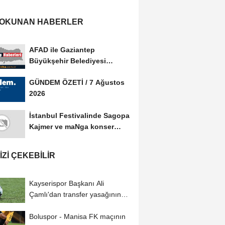
 OKUNAN HABERLER
AFAD ile Gaziantep
Büyükşehir Belediyesi
arasında Afet Farkındalık...
GÜNDEM ÖZETİ / 7 Ağustos
2026
İstanbul Festivalinde Sagopa
Kajmer ve maNga konser
verdi
IZI ÇEKEBILIR
Kayserispor Başkanı Ali
Çamlı'dan transfer yasağının
kaldırılmasıyla...
Boluspor - Manisa FK maçının