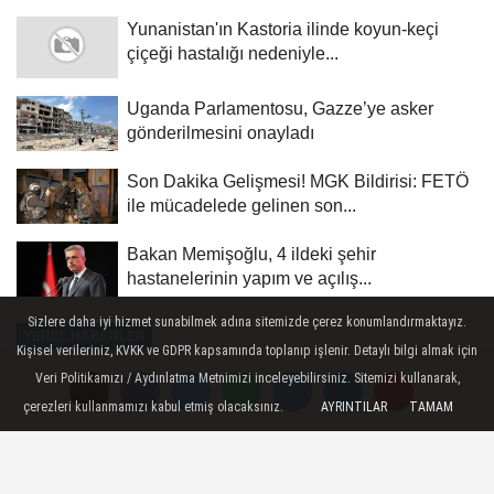
Yunanistan'ın Kastoria ilinde koyun-keçi
çiçeği hastalığı nedeniyle...
Uganda Parlamentosu, Gazze’ye asker
gönderilmesini onayladı
Son Dakika Gelişmesi! MGK Bildirisi: FETÖ
ile mücadelede gelinen son...
Bakan Memişoğlu, 4 ildeki şehir
hastanelerinin yapım ve açılış...
Sizlere daha iyi hizmet sunabilmek adına sitemizde çerez konumlandırmaktayız.
YEREL HABERLER
Kişisel verileriniz, KVKK ve GDPR kapsamında toplanıp işlenir. Detaylı bilgi almak için
Yayınlanma: 06 Temmuz 2025 - 10:50
Veri Politikamızı / Aydınlatma Metnimizi inceleyebilirsiniz. Sitemizi kullanarak,
çerezleri kullanmamızı kabul etmiş olacaksınız.
AYRINTILAR
TAMAM
ÖZEL HABER GÜNDEMİ / 6
Temmuz 2025