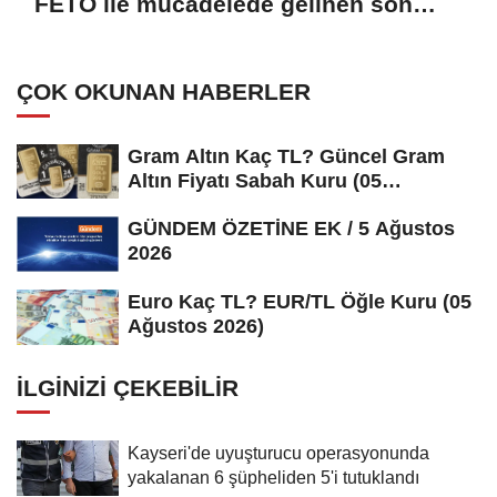
FETÖ ile mücadelede gelinen son
durum değerlendirilmiş, ihanet
şebekesinin tamamen bertaraf
ÇOK OKUNAN HABERLER
edilmesine matuf tedbirlerin
hassasiyetle sürdürüleceği
Gram Altın Kaç TL? Güncel Gram
kaydedilmiştir
Altın Fiyatı Sabah Kuru (05
Ağustos...
GÜNDEM ÖZETİNE EK / 5 Ağustos
2026
Euro Kaç TL? EUR/TL Öğle Kuru (05
Ağustos 2026)
İLGINIZI ÇEKEBILIR
Kayseri'de uyuşturucu operasyonunda
yakalanan 6 şüpheliden 5'i tutuklandı