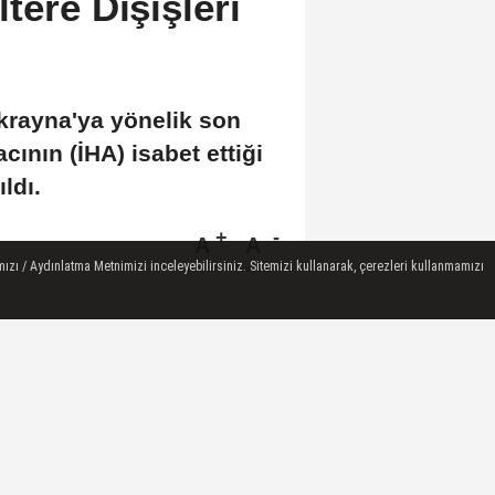
tere Dışişleri
Ukrayna'ya yönelik son
ının (İHA) isabet ettiği
ldı.
A
A
ızı / Aydınlatma Metnimizi inceleyebilirsiniz. Sitemizi kullanarak, çerezleri kullanmamızı
Büyüt
Küçült
 OKUNAN HABERLER
Gram Altın Kaç TL? Güncel
Gram Altın Fiyatı Sabah Kuru
(05 Ağustos...
GÜNDEM ÖZETİNE EK / 5