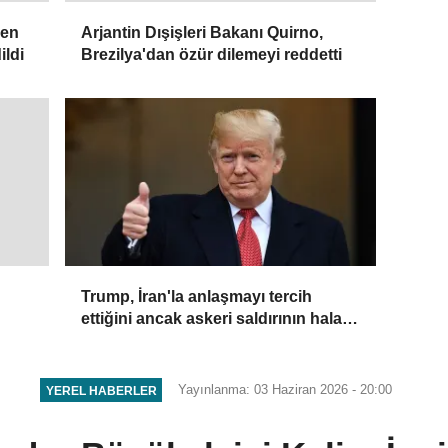
len
Arjantin Dışişleri Bakanı Quirno,
ildi
Brezilya'dan özür dilemeyi reddetti
Trump, İran'la anlaşmayı tercih
ettiğini ancak askeri saldırının hala
bir seçenek olduğunu belirtti
Yayınlanma: 03 Haziran 2026 - 20:00
YEREL HABERLER