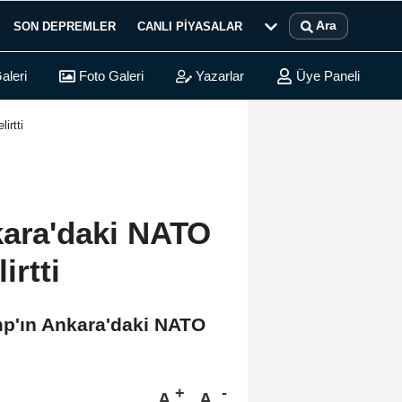
Ara
SON DEPREMLER
CANLI PIYASALAR
aleri
Foto Galeri
Yazarlar
Üye Paneli
irtti
kara'daki NATO
irtti
mp'ın Ankara'daki NATO
A
A