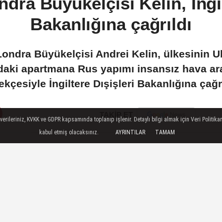
dra Büyükelçisi Kelin, İngil
Bakanlığına çağrıldı
 Londra Büyükelçisi Andrei Kelin, ülkesinin 
daki apartmana Rus yapımı insansız hava arac
ekçesiyle İngiltere Dışişleri Bakanlığına çağrı
TAKİP ET
ileriniz, KVKK ve GDPR kapsamında toplanıp işlenir. Detaylı bilgi almak için Veri Politikam
kabul etmiş olacaksınız.
AYRINTILAR
TAMAM
ÇOK