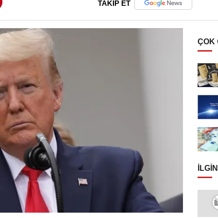
TAKİP ET
ÇOK
İLGIN