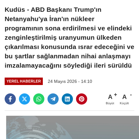
Kudüs - ABD Başkanı Trump'ın
Netanyahu'ya İran'ın nükleer
programının sona erdirilmesi ve elindeki
zenginleştirilmiş uranyumun ülkeden
çıkarılması konusunda ısrar edeceğini ve
bu şartlar sağlanmadan nihai anlaşmayı
imzalamayacağını söylediği ileri sürüldü
24 Mayıs 2026 - 14:10
YEREL HABERLER
A
A
Büyüt
Küçült