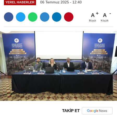
06 Temmuz 2025 - 12:40
YEREL HABERLER
A
A
Büyüt
Küçült
TAKİP ET