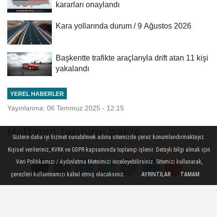
kararları onaylandı
Kara yollarında durum / 9 Ağustos 2026
Başkentte trafikte araçlarıyla drift atan 11 kişi
yakalandı
YEREL HABERLER
Yayınlanma: 06 Temmuz 2025 - 12:15
Haftanın tarihine bakış
Sizlere daha iyi hizmet sunabilmek adına sitemizde çerez konumlandırmaktayız.
Kişisel verileriniz, KVKK ve GDPR kapsamında toplanıp işlenir. Detaylı bilgi almak için
Ankara - Mustafa Kemal Paşa,
Veri Politikamızı / Aydınlatma Metnimizi inceleyebilirsiniz. Sitemizi kullanarak,
Samsun'dan İstanbul'a dönmesi için
çerezleri kullanmamızı kabul etmiş olacaksınız.
AYRINTILAR
TAMAM
saraydan yapılan ısrarlı geri çağırmalar
karşısında 8 Temmuz 1919 gecesi
görevinden ve askerlik mesleğinden