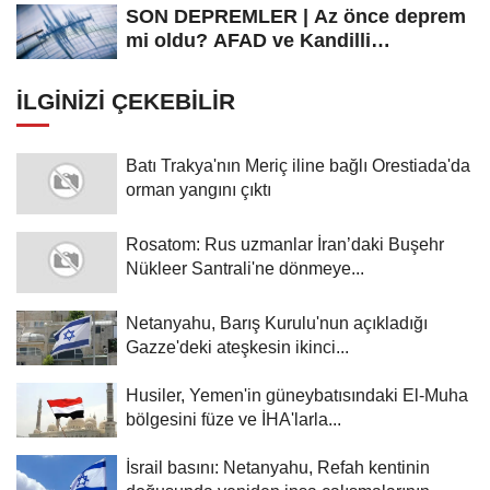
SON DEPREMLER | Az önce deprem
mi oldu? AFAD ve Kandilli
Rasathanesi...
İLGINIZI ÇEKEBILIR
Batı Trakya'nın Meriç iline bağlı Orestiada'da
orman yangını çıktı
Rosatom: Rus uzmanlar İran’daki Buşehr
Nükleer Santrali'ne dönmeye...
Netanyahu, Barış Kurulu'nun açıkladığı
Gazze'deki ateşkesin ikinci...
Husiler, Yemen'in güneybatısındaki El-Muha
bölgesini füze ve İHA'larla...
İsrail basını: Netanyahu, Refah kentinin