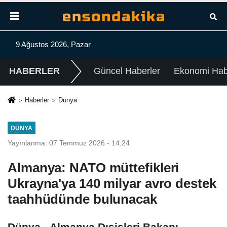
9 Ağustos 2026, Pazar
HABERLER
Güncel Haberler
Ekonomi Habe
Haberler
Dünya
DÜNYA
Yayınlanma: 07 Temmuz 2026 - 14:24
Almanya: NATO müttefikleri
Ukrayna'ya 140 milyar avro destek
taahhüdünde bulunacak
Dünya - Almanya Dışişleri Bakanı