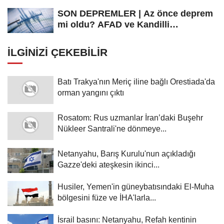
SON DEPREMLER | Az önce deprem
mi oldu? AFAD ve Kandilli
Rasathanesi...
İLGINIZI ÇEKEBILIR
Batı Trakya'nın Meriç iline bağlı Orestiada'da
orman yangını çıktı
Rosatom: Rus uzmanlar İran’daki Buşehr
Nükleer Santrali'ne dönmeye...
Netanyahu, Barış Kurulu'nun açıkladığı
Gazze'deki ateşkesin ikinci...
Husiler, Yemen'in güneybatısındaki El-Muha
bölgesini füze ve İHA'larla...
İsrail basını: Netanyahu, Refah kentinin