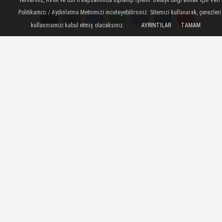
Politikamızı / Aydınlatma Metnimizi inceleyebilirsiniz. Sitemizi kullanarak, çerezleri
ilçesinde yaya geçidinden yolun karşısına
kullanmamızı kabul etmiş olacaksınız.
AYRINTILAR
TAMAM
geçmeye çalışan kişi, şehir içi yolcu
taşımacılığı yapan minibüsün çarpması
sonucu yaşamını yitirdi.
Sümer Mahallesi Bülent Angın Bulvarı'nda
yaya geçidini kullanarak yolun karşısına
geçmeye çalışan Ümmü Elsun'a (22) plakası
henüz öğrenilemeyen Mehmet Levent T'nin
kullandığı şehir içi yolcu minibüsü çarptı.
Elsun'un ağır yaralandığı kazanın ardından
sürücü bir süre olay yerinde bekledikten sonra