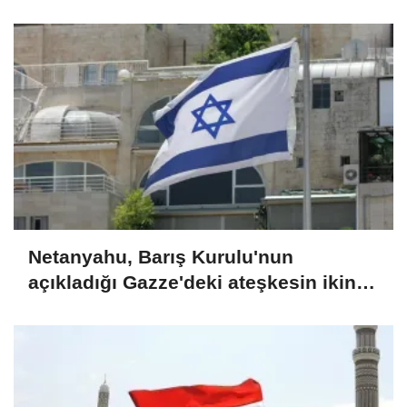
başladı
Netanyahu, Barış Kurulu'nun
açıkladığı Gazze'deki ateşkesin ikinci
aşaması planını reddettiklerini
duyurdu (GÜNCELLEME)