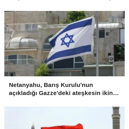
başladı
Netanyahu, Barış Kurulu'nun
açıkladığı Gazze'deki ateşkesin ikinci
aşaması planını reddettiklerini
duyurdu (GÜNCELLEME)